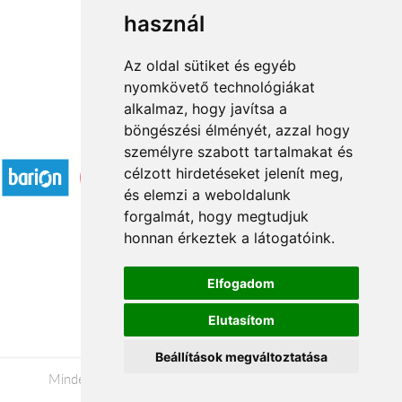
használ
1
2
3
...
30
31
→
Az oldal sütiket és egyéb
nyomkövető technológiákat
alkalmaz, hogy javítsa a
böngészési élményét, azzal hogy
Elfogadott fizetési módok
személyre szabott tartalmakat és
célzott hirdetéseket jelenít meg,
és elemzi a weboldalunk
forgalmát, hogy megtudjuk
honnan érkeztek a látogatóink.
Á.SZ.F.
Elfogadom
Impresszum
Elutasítom
Adatkezelési tájékoztató
Beállítások megváltoztatása
Minden jog fenntartva © 2026 |
+36 20 488-8362
|
www.viragkuldesszekesfehervar.hu