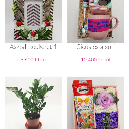
Asztali képkeret 1
Cicus és a süti
6 600 Ft-tól
10 400 Ft-tól