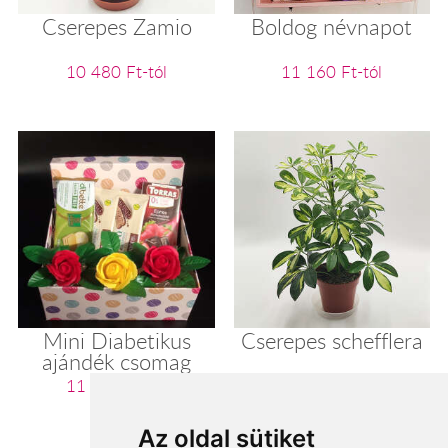
Cserepes Zamio
Boldog névnapot
10 480 Ft-tól
11 160 Ft-tól
Mini Diabetikus
Cserepes schefflera
ajándék csomag
11 200 Ft-tól
11 280 Ft-tól
Az oldal sütiket