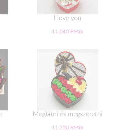
2
I love you
11 040 Ft-tól
e
Meglátni és megszeretni
11 720 Ft-tól