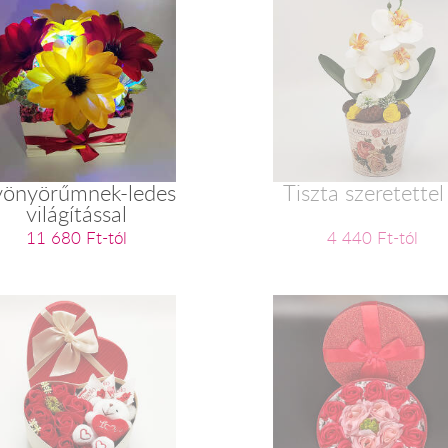
önyörűmnek-ledes
Tiszta szeretettel
világítással
11 680 Ft-tól
4 440 Ft-tól