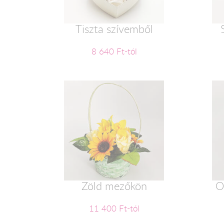
Tiszta szívemből
8 640 Ft-tól
Zöld mezőkön
O
11 400 Ft-tól