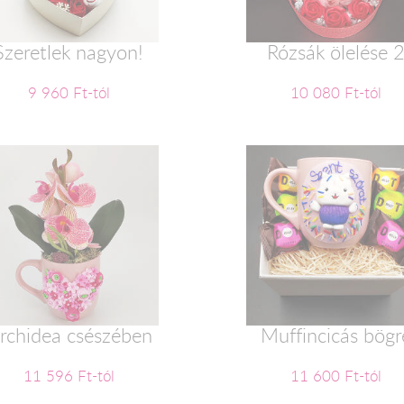
Szeretlek nagyon!
Rózsák ölelése 
9 960 Ft-tól
10 080 Ft-tól
rchidea csészében
Muffincicás bögr
11 596 Ft-tól
11 600 Ft-tól