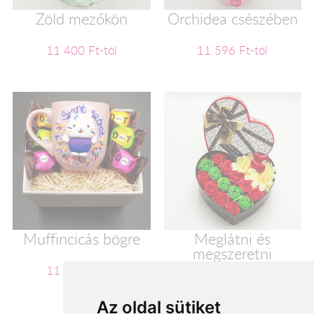
Zöld mezőkön
Orchidea csészében
11 400 Ft-tól
11 596 Ft-tól
Muffincicás bögre
Meglátni és
megszeretni
11 600 Ft-tól
11 720 Ft-tól
Az oldal sütiket