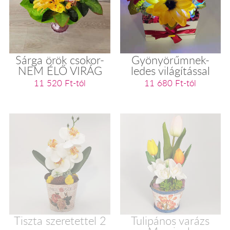
Sárga örök csokor-
Gyönyörűmnek-
NEM ÉLŐ VIRÁG
ledes világítással
11 520 Ft-tól
11 680 Ft-tól
Tiszta szeretettel 2
Tulipános varázs