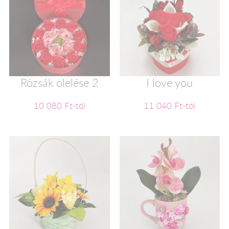
Rózsák ölelése 2
I love you
10 080 Ft-tól
11 040 Ft-tól