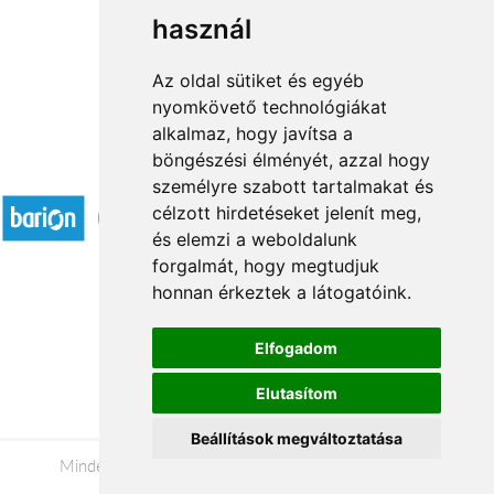
használ
1
2
→
Az oldal sütiket és egyéb
nyomkövető technológiákat
alkalmaz, hogy javítsa a
böngészési élményét, azzal hogy
Elfogadott fizetési módok
személyre szabott tartalmakat és
célzott hirdetéseket jelenít meg,
és elemzi a weboldalunk
forgalmát, hogy megtudjuk
honnan érkeztek a látogatóink.
Á.SZ.F.
Elfogadom
Impresszum
Elutasítom
Adatkezelési tájékoztató
Beállítások megváltoztatása
Minden jog fenntartva © 2026 |
+36 20 488-8362
|
www.viragkuldesszekesfehervar.hu