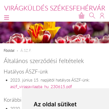
VIRÁGKÜLDÉS SZÉKESFEHÉRVÁR
Főoldal
Á.SZ.F.
Általános szerződési feltételek
Hatályos ÁSZF-ünk
2023. június 15. napjától hatályos ÁSZF-ünk:
aszf_viragavilagba_hu_230615.pdf
Korábbi ÁSZF-jeink
Az oldal sütiket
2020. október 10. napjától hatályos ÁSZF-ünk: