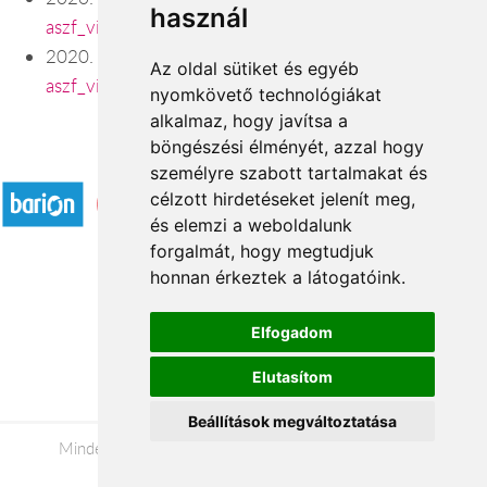
használ
aszf_viragavilagba_hu_200925.pdf
2020. október 9. napjáig hatályos ÁSZF-ünk:
Az oldal sütiket és egyéb
aszf_viragavilagba_hu_regi.pdf
nyomkövető technológiákat
alkalmaz, hogy javítsa a
böngészési élményét, azzal hogy
Elfogadott fizetési módok
személyre szabott tartalmakat és
célzott hirdetéseket jelenít meg,
és elemzi a weboldalunk
forgalmát, hogy megtudjuk
honnan érkeztek a látogatóink.
Á.SZ.F.
Elfogadom
Impresszum
Elutasítom
Adatkezelési tájékoztató
Beállítások megváltoztatása
Minden jog fenntartva © 2026 |
+36 20 488-8362
|
www.viragkuldesszekesfehervar.hu