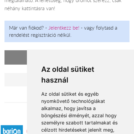
megtalálható. A lehetőség, hogy örömöt szerezz, csak
néhány kattintásra van!
Már van fiókod? -
Jelentkezz be!
- vagy folytasd a
rendelést regisztráció nélkül.
A kosarad üres
Az oldal sütiket
használ
Vásárlás folytatása
Az oldal sütiket és egyéb
nyomkövető technológiákat
alkalmaz, hogy javítsa a
böngészési élményét, azzal hogy
Elfogadott fizetési módok
személyre szabott tartalmakat és
célzott hirdetéseket jelenít meg,