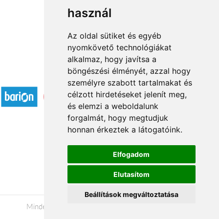
használ
1
2
→
Az oldal sütiket és egyéb
nyomkövető technológiákat
alkalmaz, hogy javítsa a
böngészési élményét, azzal hogy
Elfogadott fizetési módok
személyre szabott tartalmakat és
célzott hirdetéseket jelenít meg,
és elemzi a weboldalunk
forgalmát, hogy megtudjuk
honnan érkeztek a látogatóink.
Á.SZ.F.
Elfogadom
Impresszum
Elutasítom
Adatkezelési tájékoztató
Beállítások megváltoztatása
Minden jog fenntartva © 2026 |
+36 20 488-8362
|
www.viragkuldesszekesfehervar.hu