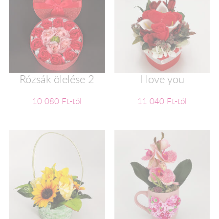
Rózsák ölelése 2
I love you
10 080 Ft-tól
11 040 Ft-tól