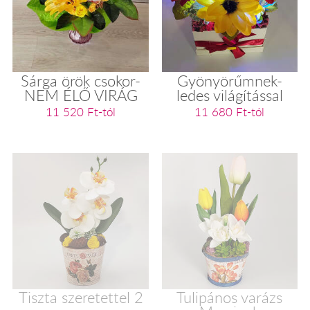
Sárga örök csokor-
Gyönyörűmnek-
NEM ÉLŐ VIRÁG
ledes világítással
11 520 Ft-tól
11 680 Ft-tól
Tiszta szeretettel 2
Tulipános varázs