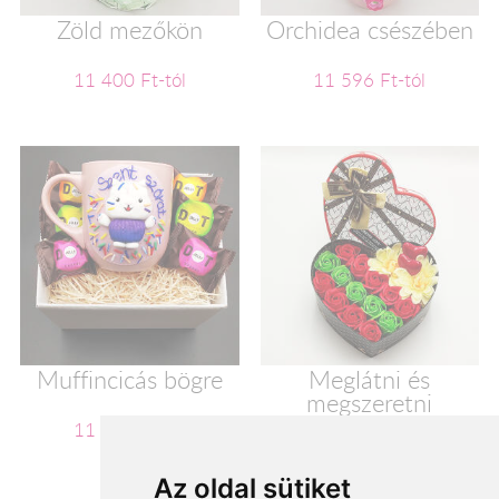
Zöld mezőkön
Orchidea csészében
11 400 Ft-tól
11 596 Ft-tól
Muffincicás bögre
Meglátni és
megszeretni
11 600 Ft-tól
11 720 Ft-tól
Az oldal sütiket