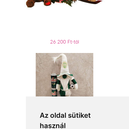
26 200 Ft-tól
Hajrá Fradi
Az oldal sütiket
használ
18 800 Ft-tól