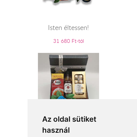
Isten éltessen!
31 680 Ft-tól
A férfi hangulatai
Az oldal sütiket
használ
19 480 Ft-tól