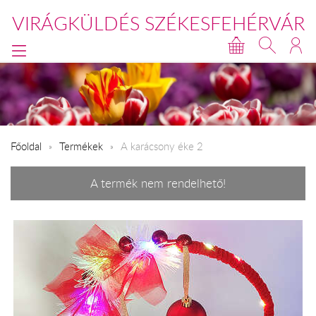
VIRÁGKÜLDÉS SZÉKESFEHÉRVÁR
Főoldal
Termékek
A karácsony éke 2
A termék nem rendelhető!