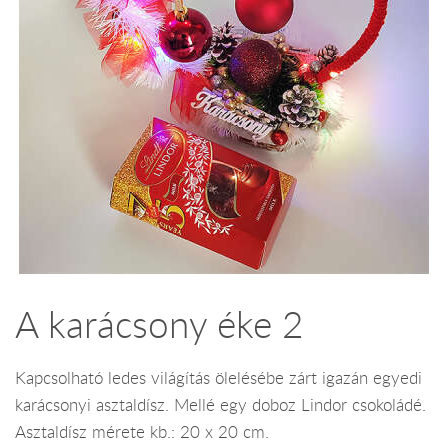
A karácsony éke 2
Kapcsolható ledes világítás ölelésébe zárt igazán egyedi
karácsonyi asztaldísz. Mellé egy doboz Lindor csokoládé.
Asztaldísz mérete kb.: 20 x 20 cm.