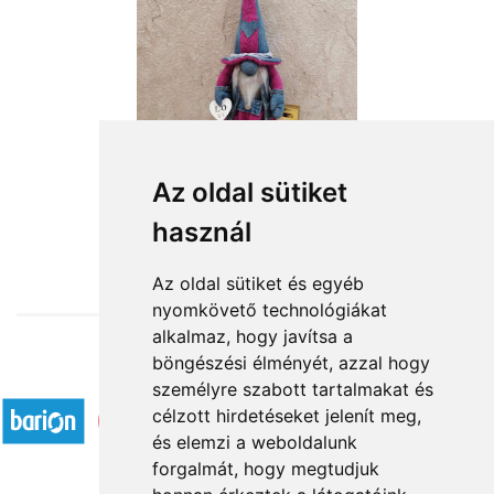
Szeretlek - farmer manófiú
Az oldal sütiket
használ
18 160 Ft-tól
Az oldal sütiket és egyéb
nyomkövető technológiákat
alkalmaz, hogy javítsa a
böngészési élményét, azzal hogy
Elfogadott fizetési módok
személyre szabott tartalmakat és
célzott hirdetéseket jelenít meg,
és elemzi a weboldalunk
forgalmát, hogy megtudjuk