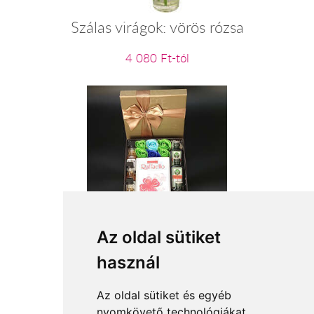
Szálas virágok: vörös rózsa
4 080 Ft-tól
Férfi infúzió
Az oldal sütiket
használ
21 600 Ft-tól
Az oldal sütiket és egyéb
nyomkövető technológiákat