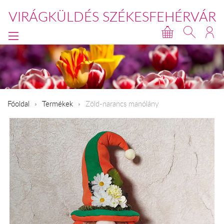
VIRÁGKÜLDÉS SZÉKESFEHÉRVÁR
Főoldal
Termékek
Zöld-narancs manólány