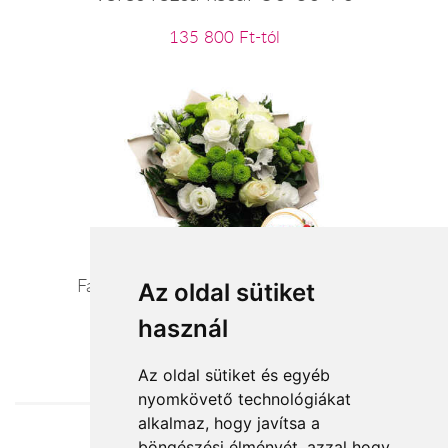
135 800 Ft-tól
Fantázia - fehér/pasztell szezoncsokor
Az oldal sütiket
használ
22 400 Ft-tól
Az oldal sütiket és egyéb
nyomkövető technológiákat
alkalmaz, hogy javítsa a
böngészési élményét, azzal hogy