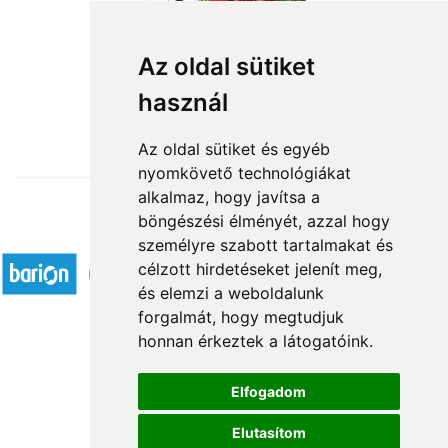
Erzsébet - Katalin
Az oldal sütiket
használ
23 920 Ft-tól
Az oldal sütiket és egyéb
nyomkövető technológiákat
alkalmaz, hogy javítsa a
böngészési élményét, azzal hogy
Elfogadott fizetési módok
személyre szabott tartalmakat és
célzott hirdetéseket jelenít meg,
és elemzi a weboldalunk
forgalmát, hogy megtudjuk
honnan érkeztek a látogatóink.
Á.SZ.F.
Elfogadom
Impresszum
Elutasítom
Adatkezelési tájékoztató