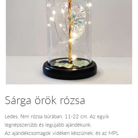
Sárga örök rózsa
Ledes, fém rózsa búrában. 11-22 cm. Az egyik
legnépszerűbb és legújabb ajándékunk.
Az ajándékcsomagok vidéken készülnek, és az MPL