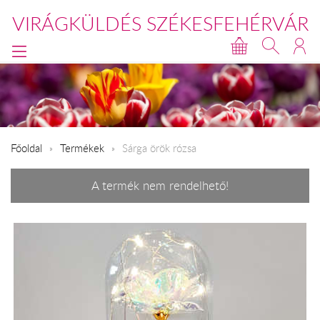
VIRÁGKÜLDÉS SZÉKESFEHÉRVÁR
Főoldal
Termékek
Sárga örök rózsa
A termék nem rendelhető!