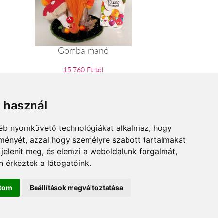
Gomba manó
15 760 Ft-tól
t használ
gyéb nyomkövető technológiákat alkalmaz, hogy
lményét, azzal hogy személyre szabott tartalmakat
 jelenít meg, és elemzi a weboldalunk forgalmát,
 érkeztek a látogatóink.
ítom
Beállítások megváltoztatása
hervar.hu