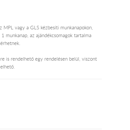
az MPL vagy a GLS kézbesíti munkanapokon,
je 1 munkanap, az ajándékcsomagok tartalma
térhetnek.
e is rendelhető egy rendelésen belül, viszont
elhető.