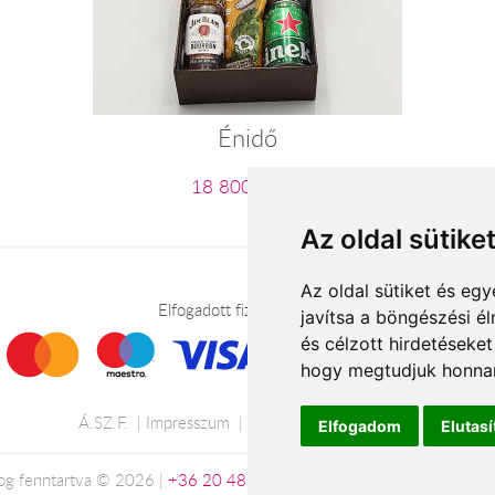
Énidő
18 800 Ft-tól
Az oldal sütike
Az oldal sütiket és e
Elfogadott fizetési módok
javítsa a böngészési é
és célzott hirdetéseket
hogy megtudjuk honnan
Á.SZ.F.
Impresszum
Adatkezelési tájékoztató
Elfogadom
Elutas
og fenntartva © 2026 |
+36 20 488-8362
| www.viragkuldesszekesfe