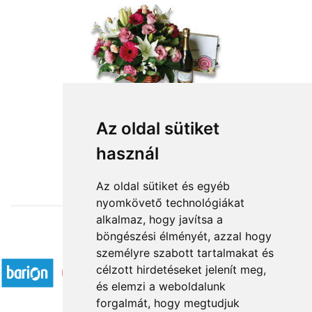
Isten éltessen!
Az oldal sütiket
használ
31 680 Ft-tól
Az oldal sütiket és egyéb
nyomkövető technológiákat
alkalmaz, hogy javítsa a
böngészési élményét, azzal hogy
Elfogadott fizetési módok
személyre szabott tartalmakat és
célzott hirdetéseket jelenít meg,
és elemzi a weboldalunk
forgalmát, hogy megtudjuk