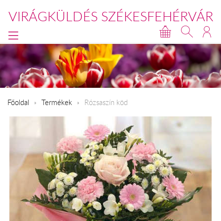
VIRÁGKÜLDÉS SZÉKESFEHÉRVÁR
Főoldal
Termékek
Rózsaszín köd