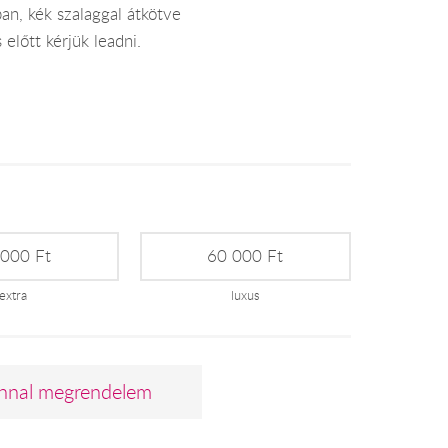
ban, kék szalaggal átkötve
előtt kérjük leadni.
 000 Ft
60 000 Ft
extra
luxus
nnal megrendelem