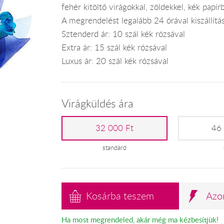
fehér kitöltő virágokkal, zöldekkel, kék papír
A megrendelést legalább 24 órával kiszállítás 
Sztenderd ár: 10 szál kék rózsával
Extra ár: 15 szál kék rózsával
Luxus ár: 20 szál kék rózsával
Virágküldés ára
32 000 Ft
46
standard
Kosárba teszem
Azo
Ha most megrendeled, akár még ma kézbesítjük!