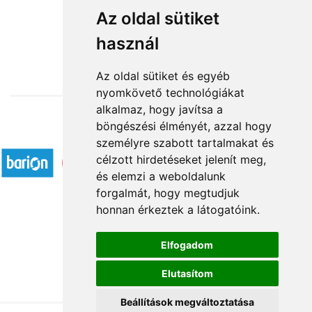
Névnapi köszöntés
Az oldal sütiket
használ
24 800 Ft-tól
Az oldal sütiket és egyéb
nyomkövető technológiákat
alkalmaz, hogy javítsa a
böngészési élményét, azzal hogy
Elfogadott fizetési módok
személyre szabott tartalmakat és
célzott hirdetéseket jelenít meg,
és elemzi a weboldalunk
forgalmát, hogy megtudjuk
honnan érkeztek a látogatóink.
Á.SZ.F.
Elfogadom
Impresszum
Elutasítom
Adatkezelési tájékoztató
Beállítások megváltoztatása