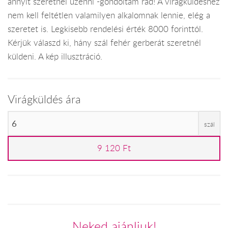
annyit szeretnél üzenni -gondoltam rád! A virágküldéshez
nem kell feltétlen valamilyen alkalomnak lennie, elég a
szeretet is. Legkisebb rendelési érték 8000 forinttól.
Kérjük válaszd ki, hány szál fehér gerberát szeretnél
küldeni. A kép illusztráció.
Virágküldés ára
szál
9 120 Ft
Neked ajánljuk!