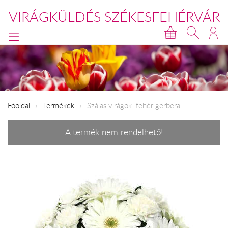
VIRÁGKÜLDÉS SZÉKESFEHÉRVÁR
Főoldal
Termékek
Szálas virágok: fehér gerbera
A termék nem rendelhető!