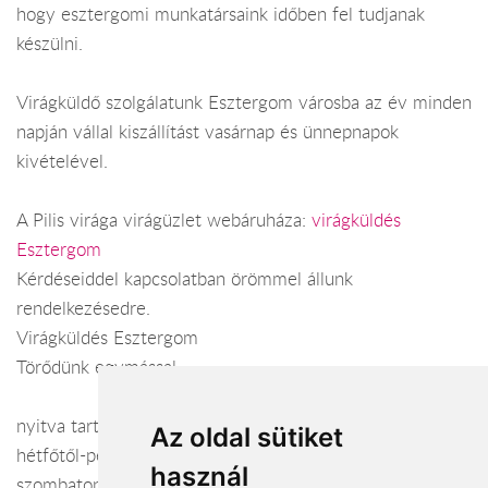
hogy esztergomi munkatársaink időben fel tudjanak
készülni.
Virágküldő szolgálatunk Esztergom városba az év minden
napján vállal kiszállítást vasárnap és ünnepnapok
kivételével.
A Pilis virága virágüzlet webáruháza:
virágküldés
Esztergom
Kérdéseiddel kapcsolatban örömmel állunk
rendelkezésedre.
Virágküldés Esztergom
Törődünk egymással
nyitva tartás:
Az oldal sütiket
hétfőtől-péntekig: 8:00 - 18:00
használ
szombaton: 8:00 - 13:00