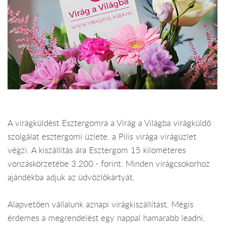
A virágküldést Esztergomra a Virág a Világba virágküldő
szolgálat esztergomi üzlete, a Pilis virága virágüzlet
végzi. A kiszállítás ára Esztergom 15 kilométeres
vonzáskörzetébe 3.200.- forint. Minden virágcsokorhoz
ajándékba adjuk az üdvözlőkártyát.
Alapvetően vállalunk aznapi virágkiszállítást. Mégis
érdemes a megrendelést egy nappal hamarabb leadni,