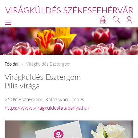
VIRÁGKÜLDÉS SZÉKESFEHÉRVÁR
Főoldal
Virágküldés Esztergom
Virágküldés Esztergom
Pilis virága
2509 Esztergom, Kolozsvári utca 8
https://www.viragkuldestatabanya.hu/