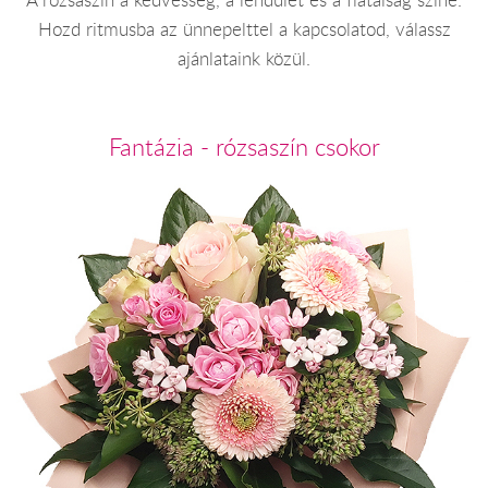
A rózsaszín a kedvesség, a lendület és a fiatalság színe.
Hozd ritmusba az ünnepelttel a kapcsolatod, válassz
ajánlataink közül.
Fantázia - rózsaszín csokor