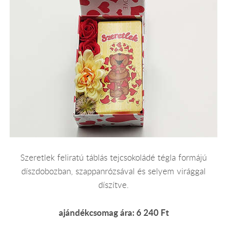
Szeretlek feliratú táblás tejcsokoládé tégla formájú
díszdobozban, szappanrózsával és selyem virággal
díszítve.
ajándékcsomag ára: 6 240 Ft