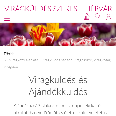
VIRÁGKÜLDÉS SZÉKESFEHÉRVÁR
Főoldal
Virágkötő ajánlata - virágküldés szezon virágcsokor, virágkosár,
virágbox
Virágküldés és
Ajándékküldés
Ajándékoznál? Nálunk nem csak ajándékokat és
csokrokat, hanem örömöt és életre szóló emléket is