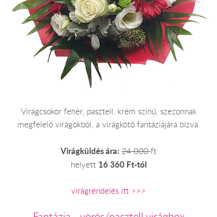
Virágcsokor fehér, pasztell, krém színű, szezonnak
megfelelő virágokból, a virágkötő fantáziájára bízva.
Virágküldés ára:
24 000
ft
16 360 Ft-tól
helyett
virágrendelés itt >>>
Fantázia - vörös/pasztell virágbox