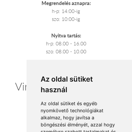
Megrendelés aznapra:
h-p: 14:00-ig
szo: 10:00-ig
Nyitva tartás:
h-p: 08.00 - 16.00
szo: 08.00 - 10.00
Az oldal sütiket
Virágküldésben itthon
használ
vagyunk
Az oldal sütiket és egyéb
nyomkövető technológiákat
alkalmaz, hogy javítsa a
böngészési élményét, azzal hogy
Elfogadott fizetési módok
személyre szabott tartalmakat és