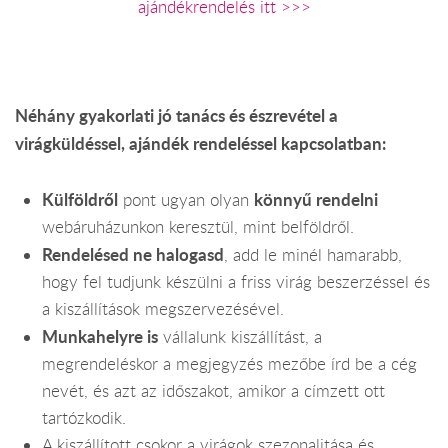
ajándékrendelés itt >>>
Néhány gyakorlati jó tanács és észrevétel a
virágküldéssel, ajándék rendeléssel kapcsolatban:
Külföldről
könnyű rendelni
pont ugyan olyan
webáruházunkon keresztül, mint belföldről.
Rendelésed ne halogasd
, add le minél hamarabb,
hogy fel tudjunk készülni a friss virág beszerzéssel és
a kiszállítások megszervezésével.
Munkahelyre is
vállalunk kiszállítást, a
megrendeléskor a megjegyzés mezőbe írd be a cég
nevét, és azt az időszakot, amikor a címzett ott
tartózkodik.
A kiszállított csokor a virágok szezonalitása és