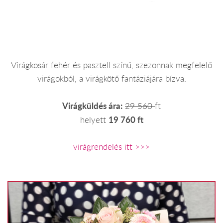
Virágkosár fehér és pasztell színű, szezonnak megfelelő
virágokból, a virágkötő fantáziájára bízva.
Virágküldés ára:
29 560
ft
19 760 ft
helyett
virágrendelés itt >>>