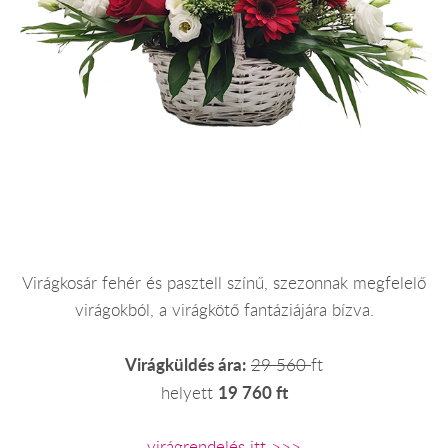
Virágkosár fehér és pasztell színű, szezonnak megfelelő
virágokból, a virágkötő fantáziájára bízva.
Virágküldés ára:
29 560
ft
19 760 ft
helyett
virágrendelés itt >>>