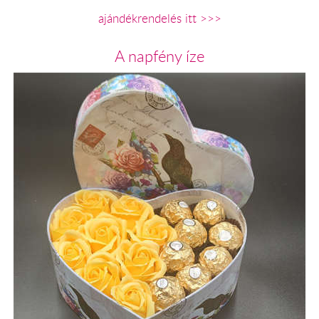
ajándékrendelés itt >>>
A napfény íze