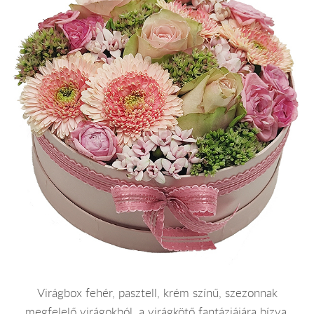
Virágbox fehér, pasztell, krém színű, szezonnak
megfelelő virágokból, a virágkötő fantáziájára bízva.