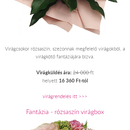
Virágcsokor rózsaszín, szezonnak megfelelő virágokból, a
virágkötő fantáziájára bízva.
Virágküldés ára:
24 000
ft
16 360 Ft-tól
helyett
virágrendelés itt >>>
Fantázia - rózsaszín virágbox