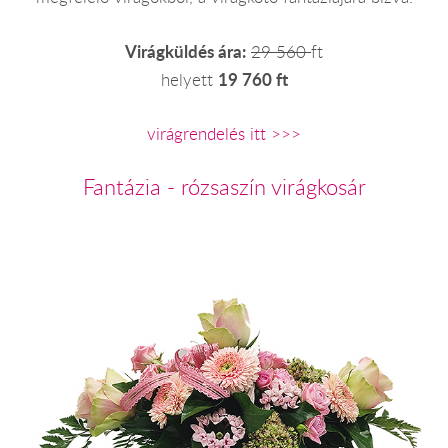
Virágküldés ára:
29 560
ft
19 760 ft
helyett
virágrendelés itt >>>
Fantázia - rózsaszín virágkosár