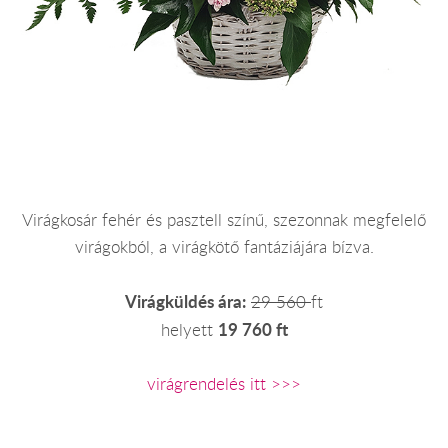
Virágkosár fehér és pasztell színű, szezonnak megfelelő
virágokból, a virágkötő fantáziájára bízva.
Virágküldés ára:
29 560
ft
19 760 ft
helyett
virágrendelés itt >>>