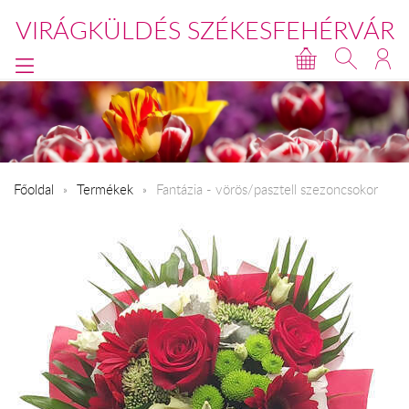
VIRÁGKÜLDÉS SZÉKESFEHÉRVÁR
Főoldal
Termékek
Fantázia - vörös/pasztell szezoncsokor