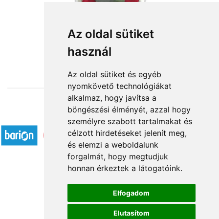
Ámor nyila
Az oldal sütiket
használ
35 296 Ft-tól
Az oldal sütiket és egyéb
nyomkövető technológiákat
alkalmaz, hogy javítsa a
böngészési élményét, azzal hogy
Elfogadott fizetési módok
személyre szabott tartalmakat és
célzott hirdetéseket jelenít meg,
és elemzi a weboldalunk
forgalmát, hogy megtudjuk
honnan érkeztek a látogatóink.
Á.SZ.F.
Elfogadom
Impresszum
Elutasítom
Adatkezelési tájékoztató