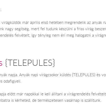
.
s virágküldők már április első hetében megrendelik az anyák na
nagy segítség, mert fel tudunk készülni a friss virág beszerzés
endelés felvételt, így tényleg nem éri meg halogatni a virágr
s
{TELEPULES}
anyák napja. Anyák napi virágcsokor küldés {TELEPULES} és vo
 odafigyeli.
ja előtt már napokkal le kell állítani a virágrendelés felvétel
batra is kérheted, de természetesen vasárnap is szállítunk.