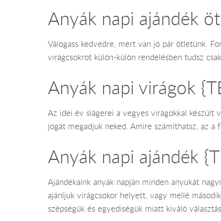
Anyák napi ajándék ö
Válogass kedvedre, mert van jó pár ötletünk. F
virágcsokrot külön-külön rendelésben tudsz csak
Anyák napi virágok {
Az idei év slágerei a vegyes virágokkal készült 
jogát megadjuk neked. Amire számíthatsz, az a f
Anyák napi ajándék 
Ajándékaink anyák napján minden anyukát nagyma
ajánljuk virágcsokor helyett, vagy mellé másodi
szépségük és egyediségük miatt kiváló választá