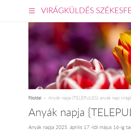
VIRÁGKÜLDÉS SZÉKESF
Főoldal
​Anyák napja {TELEPULES}, anyák napi virágk
Anyák napja {TELEPU
Anyák napja 2025. április 17.-től május 16-ig tar