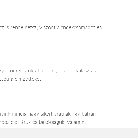
ot is rendelhetsz, viszont ajándékcsomagot és
gy örömet szoktak okozni, ezért a választás
teti a címzetteket.
nk mindig nagy sikert aratnak, így bátran
pozíciók áruk és tartósságuk, valamint
ák napjára.
Anyák napi ajándék