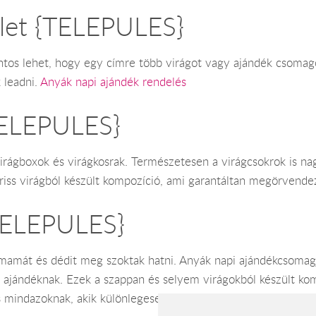
tlet {TELEPULES}
ontos lehet, hogy egy címre több virágot vagy ajándék csomag
 leadni.
Anyák napi ajándék rendelés
TELEPULES}
virágboxok és virágkosrak. Természetesen a virágcsokrok is na
riss virágból készült kompozíció, ami garantáltan megörvendez
{TELEPULES}
mát és dédit meg szoktak hatni. Anyák napi ajándékcsomagjai
k ajándéknak. Ezek a szappan és selyem virágokból készült kom
s mindazoknak, akik különlegeset szeretnének ajándékozni any