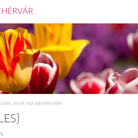
EHÉRVÁR
üldés, anyák napi ajándékküldés
LES}
t.