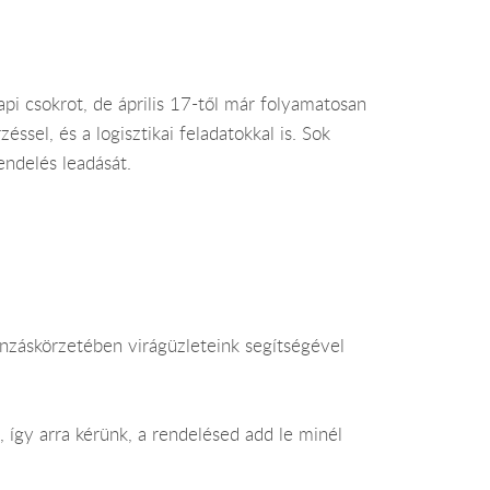
pi csokrot, de április 17-től már folyamatosan
sel, és a logisztikai feladatokkal is. Sok
endelés leadását.
nzáskörzetében virágüzleteink segítségével
t, így arra kérünk, a rendelésed add le minél