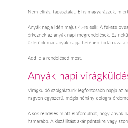
Nem elírás, tapasztalat. El is magyarázzuk, miért
Anyák napja idén május 4.-re esik. A fekete öve
érkeznek az anyák napi megrendelések. Ez nekünk 
üzletünk már anyák napja hetében korlátozza a r
Add le a rendelésed most.
Anyák napi virágküldé
Virágküldő szolgálatunk legfontosabb napja az 
nagyon egyszerű, mégis néhány dologra érdemes
A sok rendelés miatt előfordulhat, hogy anyák nap
hamarabb. A kiszállítást akár péntekre vagy szom