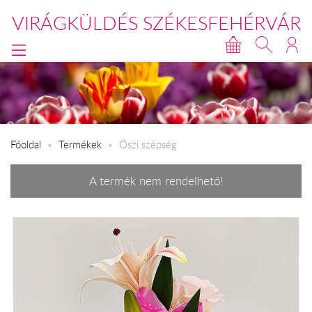
VIRÁGKÜLDÉS SZÉKESFEHÉRVÁR
Főoldal
Termékek
Őszi szépség
A termék nem rendelhető!