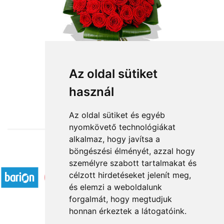
50 szál vörös rózsa
Az oldal sütiket
használ
135 800 Ft-tól
Az oldal sütiket és egyéb
nyomkövető technológiákat
alkalmaz, hogy javítsa a
böngészési élményét, azzal hogy
Elfogadott fizetési módok
személyre szabott tartalmakat és
célzott hirdetéseket jelenít meg,
és elemzi a weboldalunk
forgalmát, hogy megtudjuk
honnan érkeztek a látogatóink.