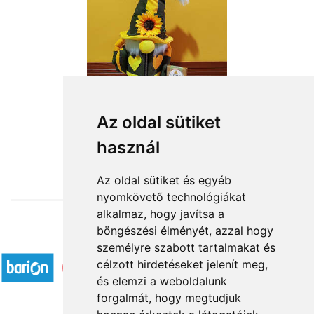
Sárga-zöld manófiú
Az oldal sütiket
használ
15 800 Ft-tól
Az oldal sütiket és egyéb
nyomkövető technológiákat
alkalmaz, hogy javítsa a
böngészési élményét, azzal hogy
Elfogadott fizetési módok
személyre szabott tartalmakat és
célzott hirdetéseket jelenít meg,
és elemzi a weboldalunk
forgalmát, hogy megtudjuk