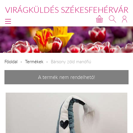
VIRÁGKÜLDÉS SZÉKESFEHÉRVÁR
Főoldal
Termékek
Bársony zöld manófiú
A termék nem rendelhető!