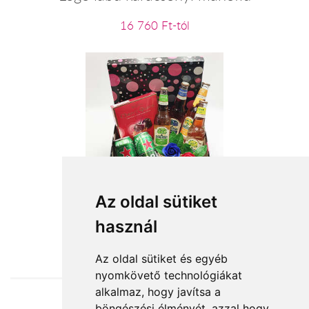
16 760 Ft-tól
Üljenek a fiúk ölébe a lányok
Az oldal sütiket
használ
17 000 Ft-tól
Az oldal sütiket és egyéb
nyomkövető technológiákat
alkalmaz, hogy javítsa a
böngészési élményét, azzal hogy