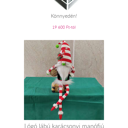
Könnyedén!
19 600 Ft-tól
Lógó lábú karácsonyi manófiú