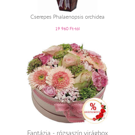
Cserepes Phalaenopsis orchidea
19 960 Ft-tól
Fantázia - rózsaszín virágbox