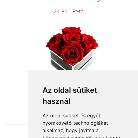
24 960 Ft-tól
Könnyedén!
Az oldal sütiket
használ
19 600 Ft-tól
Az oldal sütiket és egyéb
nyomkövető technológiákat
alkalmaz, hogy javítsa a
böngészési élményét, azzal hogy