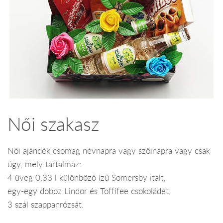
Női szakasz
Női ajándék csomag névnapra vagy szöinapra vagy csak
úgy, mely tartalmaz:
4 üveg 0,33 l különböző ízű Somersby italt,
egy-egy doboz Lindor és Toffifee csokoládét,
3 szál szappanrózsát.