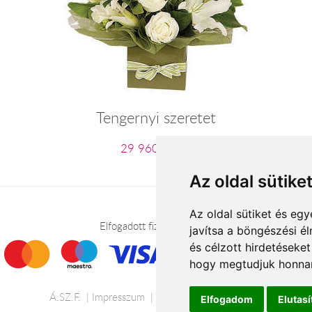
Tengernyi szeretet
29 960 Ft-tól
Az oldal sütike
Az oldal sütiket és e
Elfogadott fizetési módok
javítsa a böngészési é
és célzott hirdetéseket
hogy megtudjuk honnan
Á.SZ.F.
Impresszum
Adatkezelési tájékoztató
Elfogadom
Elutas