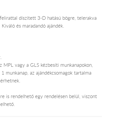
lirattal díszített 3-D hatású bögre, telerakva
 Kiváló és maradandó ajándék.
.
az MPL vagy a GLS kézbesíti munkanapokon,
je 1 munkanap, az ajándékcsomagok tartalma
térhetnek.
e is rendelhető egy rendelésen belül, viszont
elhető.