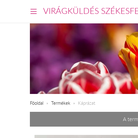
VIRÁGKÜLDÉS SZÉKESF
Főoldal
Termékek
Káprázat
A term