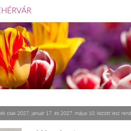
EHÉRVÁR
ék csak 2027. január 17. és 2027. május 10. között lesz rend