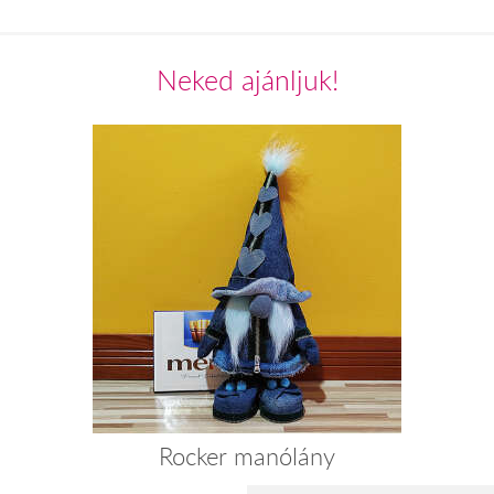
Neked ajánljuk!
Rocker manólány