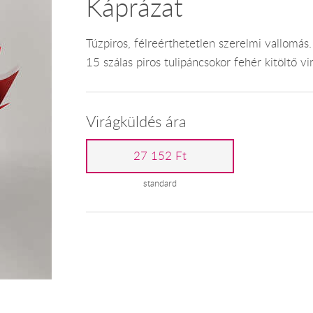
Káprázat
Túzpiros, félreérthetetlen szerelmi vallomás.
15 szálas piros tulipáncsokor fehér kitöltő vi
Virágküldés ára
27 152 Ft
standard