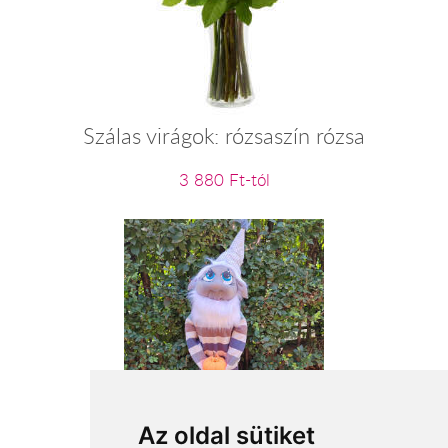
Szálas virágok: rózsaszín rózsa
3 880 Ft-tól
Őszi manófickó
Az oldal sütiket