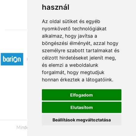
használ
18 760 Ft-tól
Az oldal sütiket és egyéb
nyomkövető technológiákat
alkalmaz, hogy javítsa a
böngészési élményét, azzal hogy
Elfogadott fizetési módok
személyre szabott tartalmakat és
célzott hirdetéseket jelenít meg,
és elemzi a weboldalunk
forgalmát, hogy megtudjuk
honnan érkeztek a látogatóink.
Á.SZ.F.
Elfogadom
Impresszum
Elutasítom
Adatkezelési tájékoztató
Beállítások megváltoztatása
Minden jog fenntartva © 2026 |
+36 20 488-8362
|
www.viragkuldesszekesfehervar.hu