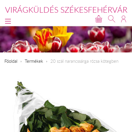
VIRÁGKÜLDÉS SZÉKESFEHÉRVÁR
Főoldal
Termékek
20 szál narancssárga rózsa kötegben