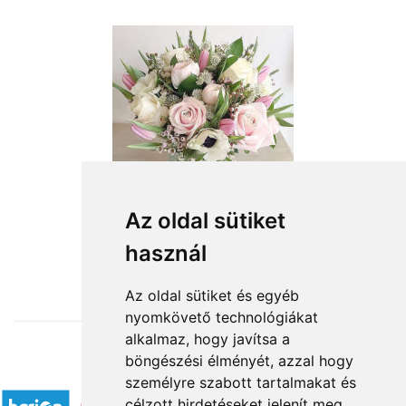
Az oldal sütiket
használ
from HUF23,200
Az oldal sütiket és egyéb
nyomkövető technológiákat
alkalmaz, hogy javítsa a
böngészési élményét, azzal hogy
Accepted payment methods
személyre szabott tartalmakat és
célzott hirdetéseket jelenít meg,