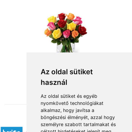
Az oldal sütiket
használ
from HUF3,800
Az oldal sütiket és egyéb
nyomkövető technológiákat
alkalmaz, hogy javítsa a
böngészési élményét, azzal hogy
Accepted payment methods
személyre szabott tartalmakat és
célzott hirdetéseket jelenít meg,