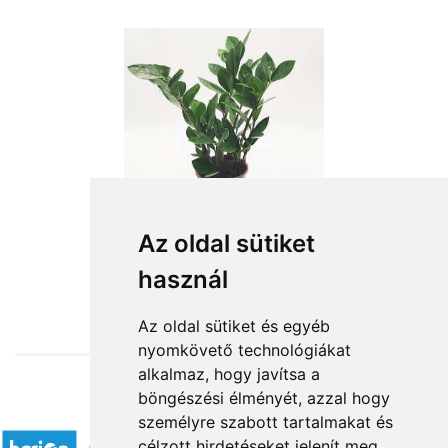
Az oldal sütiket
használ
from HUF10,480
Az oldal sütiket és egyéb
nyomkövető technológiákat
alkalmaz, hogy javítsa a
böngészési élményét, azzal hogy
Accepted payment methods
személyre szabott tartalmakat és
célzott hirdetéseket jelenít meg,