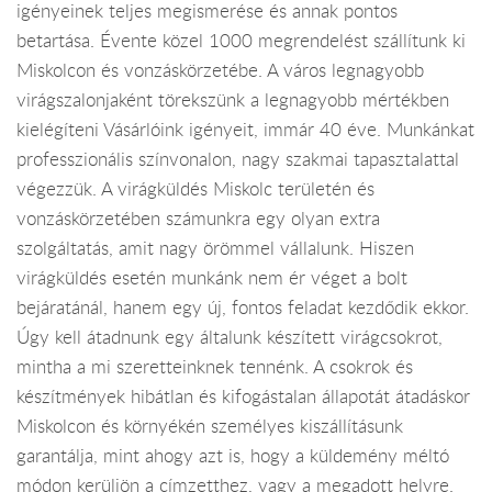
igényeinek teljes megismerése és annak pontos
betartása. Évente közel 1000 megrendelést szállítunk ki
Miskolcon és vonzáskörzetébe. A város legnagyobb
virágszalonjaként törekszünk a legnagyobb mértékben
kielégíteni Vásárlóink igényeit, immár 40 éve. Munkánkat
professzionális színvonalon, nagy szakmai tapasztalattal
végezzük. A virágküldés Miskolc területén és
vonzáskörzetében számunkra egy olyan extra
szolgáltatás, amit nagy örömmel vállalunk. Hiszen
virágküldés esetén munkánk nem ér véget a bolt
bejáratánál, hanem egy új, fontos feladat kezdődik ekkor.
Úgy kell átadnunk egy általunk készített virágcsokrot,
mintha a mi szeretteinknek tennénk. A csokrok és
készítmények hibátlan és kifogástalan állapotát átadáskor
Miskolcon és környékén személyes kiszállításunk
garantálja, mint ahogy azt is, hogy a küldemény méltó
módon kerüljön a címzetthez, vagy a megadott helyre.