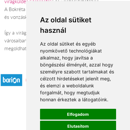
virágküldés Sárospatak
) és vonzáskörzetében.
A Bokréta virágüzlet Tokaj területén (
virágküldés Tokaj
)
és vonzáskörzetében.
Az oldal sütiket
használ
Így a virágküldés Borsod-Abaúj-Zemplén megye
városaiban és azok vonzáskörzetében is gond nélkül
Az oldal sütiket és egyéb
megoldható. Várjuk szeretettel webáruházunkban!
nyomkövető technológiákat
alkalmaz, hogy javítsa a
böngészési élményét, azzal hogy
Elfogadott fizetési módok
személyre szabott tartalmakat és
célzott hirdetéseket jelenít meg,
és elemzi a weboldalunk
forgalmát, hogy megtudjuk
honnan érkeztek a látogatóink.
Á.SZ.F.
Elfogadom
Impresszum
Elutasítom
Adatkezelési tájékoztató