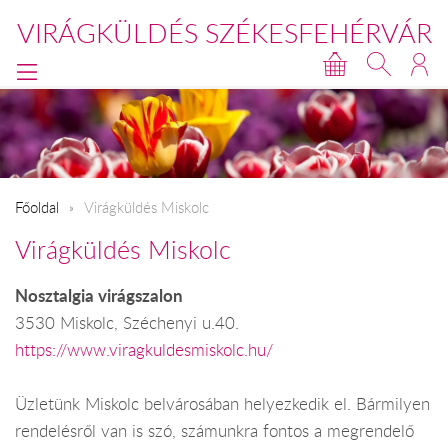
VIRÁGKÜLDÉS SZÉKESFEHÉRVÁR
Főoldal
Virágküldés Miskolc
Virágküldés Miskolc
Nosztalgia virágszalon
3530 Miskolc, Széchenyi u.40.
https://www.viragkuldesmiskolc.hu/
Üzletünk Miskolc belvárosában helyezkedik el. Bármilyen
rendelésről van is szó, számunkra fontos a megrendelő