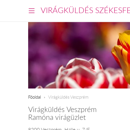
VIRÁGKÜLDÉS SZÉKESF
Főoldal
Virágküldés Veszprém
Virágküldés Veszprém
Ramóna virágüzlet
8200 Veszprém, Halle u. 7/F