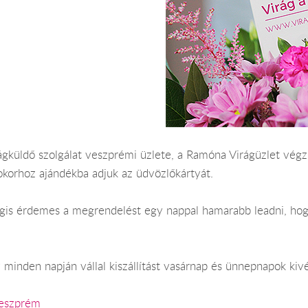
ágküldő szolgálat veszprémi üzlete, a Ramóna Virágüzlet végzi
okorhoz ajándékba adjuk az üdvözlőkártyát.
 Mégis érdemes a megrendelést egy nappal hamarabb leadni, ho
minden napján vállal kiszállítást vasárnap és ünnepnapok kivé
Veszprém