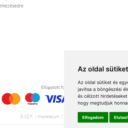
elkezésedre.
Az oldal sütike
Az oldal sütiket és e
Elfogadott fizetési módok
javítsa a böngészési é
és célzott hirdetéseket
hogy megtudjuk honnan
Á.SZ.F.
Impresszum
Adatkezelési tájékoztató
Elfogadom
Elutas