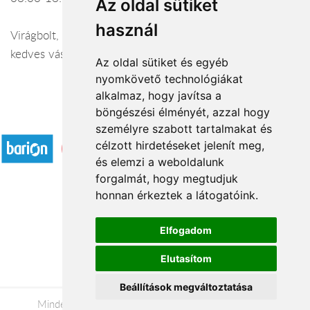
Az oldal sütiket
használ
Virágbolt, virágkötészet és otthoni dekoráció várja
kedves vásárlóinkat a vásárosnaményi üzletünkben.
Az oldal sütiket és egyéb
nyomkövető technológiákat
alkalmaz, hogy javítsa a
böngészési élményét, azzal hogy
Elfogadott fizetési módok
személyre szabott tartalmakat és
célzott hirdetéseket jelenít meg,
és elemzi a weboldalunk
forgalmát, hogy megtudjuk
honnan érkeztek a látogatóink.
Á.SZ.F.
Elfogadom
Impresszum
Elutasítom
Adatkezelési tájékoztató
Beállítások megváltoztatása
Minden jog fenntartva © 2026 |
+36 20 488-8362
|