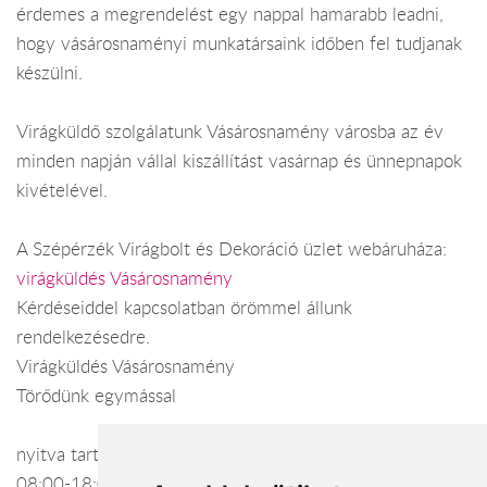
érdemes a megrendelést egy nappal hamarabb leadni,
hogy vásárosnaményi munkatársaink időben fel tudjanak
készülni.
Virágküldő szolgálatunk Vásárosnamény városba az év
minden napján vállal kiszállítást vasárnap és ünnepnapok
kivételével.
A Szépérzék Virágbolt és Dekoráció üzlet webáruháza:
virágküldés Vásárosnamény
Kérdéseiddel kapcsolatban örömmel állunk
rendelkezésedre.
Virágküldés Vásárosnamény
Törődünk egymással
nyitva tartás: hétfő-szombat: 08:00-20:00 vasárnap:
08:00-18:00