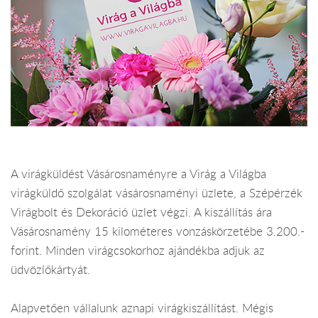
A virágküldést Vásárosnaményre a Virág a Világba
virágküldő szolgálat vásárosnaményi üzlete, a Szépérzék
Virágbolt és Dekoráció üzlet végzi. A kiszállítás ára
Vásárosnamény 15 kilométeres vonzáskörzetébe 3.200.-
forint. Minden virágcsokorhoz ajándékba adjuk az
üdvözlőkártyát.
Alapvetően vállalunk aznapi virágkiszállítást. Mégis