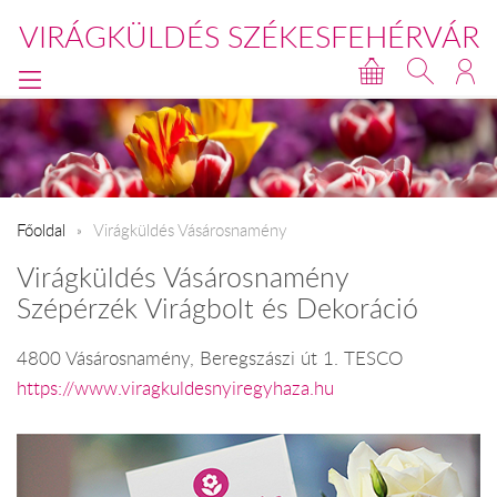
VIRÁGKÜLDÉS SZÉKESFEHÉRVÁR
Főoldal
Virágküldés Vásárosnamény
Virágküldés Vásárosnamény
Szépérzék Virágbolt és Dekoráció
4800 Vásárosnamény, Beregszászi út 1. TESCO
https://www.viragkuldesnyiregyhaza.hu