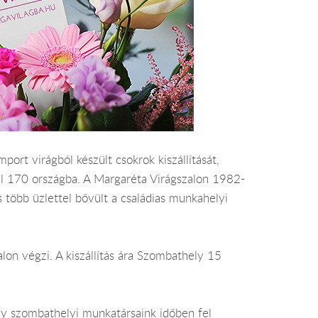
ort virágból készült csokrok kiszállítását,
 el 170 országba. A Margaréta Virágszalon 1982-
s több üzlettel bővült a családias munkahelyi
lon végzi. A kiszállítás ára Szombathely 15
gy szombathelyi munkatársaink időben fel