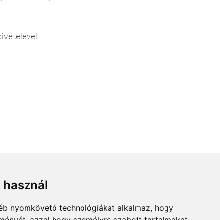
ivételével.
t használ
gyéb nyomkövető technológiákat alkalmaz, hogy
lményét, azzal hogy személyre szabott tartalmakat