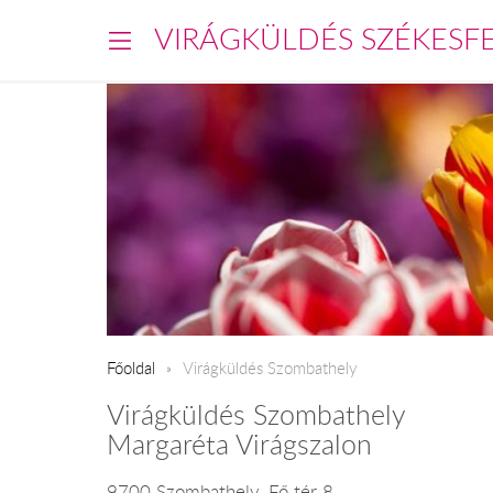
VIRÁGKÜLDÉS SZÉKESF
Főoldal
Virágküldés Szombathely
Virágküldés Szombathely
Margaréta Virágszalon
9700 Szombathely, Fő tér 8.