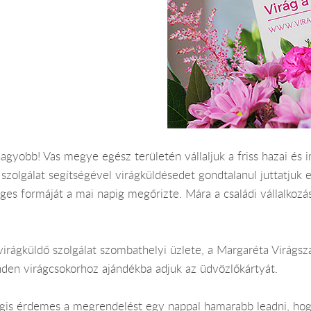
yobb! Vas megye egész területén vállaljuk a friss hazai és imp
 szolgálat segítségével virágküldésedet gondtalanul juttatjuk
céges formáját a mai napig megőrizte. Mára a családi vállalkozá
irágküldő szolgálat szombathelyi üzlete, a Margaréta Virágsza
nden virágcsokorhoz ajándékba adjuk az üdvözlőkártyát.
 Mégis érdemes a megrendelést egy nappal hamarabb leadni, ho