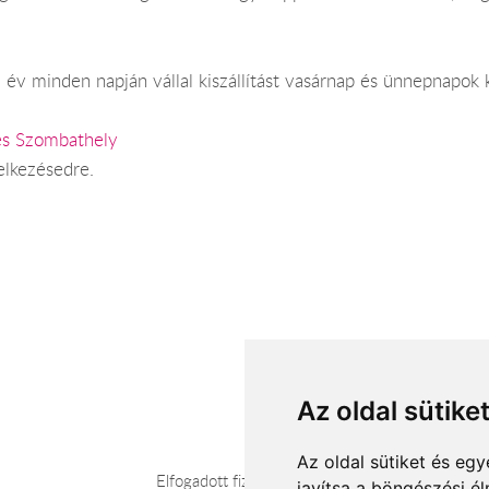
év minden napján vállal kiszállítást vasárnap és ünnepnapok k
és Szombathely
elkezésedre.
Az oldal sütike
Az oldal sütiket és e
Elfogadott fizetési módok
javítsa a böngészési é