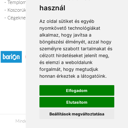
- Templomdíszítés
használ
- Koszorúk készítése, szállítása
- Cégeknek kedvezményes csokrok
Az oldal sütiket és egyéb
nyomkövető technológiákat
alkalmaz, hogy javítsa a
böngészési élményét, azzal hogy
Elfogadott fizetési módok
személyre szabott tartalmakat és
célzott hirdetéseket jelenít meg,
és elemzi a weboldalunk
forgalmát, hogy megtudjuk
honnan érkeztek a látogatóink.
Á.SZ.F.
Elfogadom
Impresszum
Elutasítom
Adatkezelési tájékoztató
Beállítások megváltoztatása
Minden jog fenntartva © 2026 |
+36 20 488-8362
|
www.viragkuldesszekesfehervar.hu