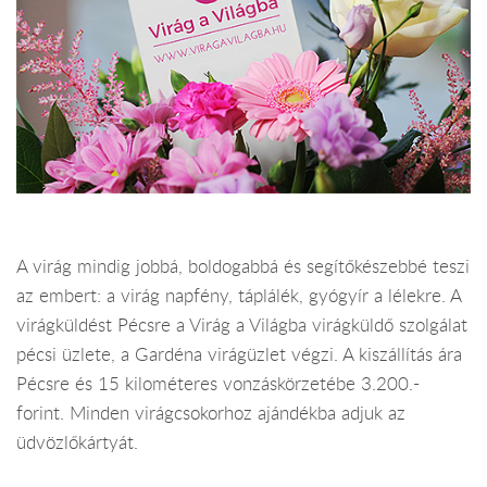
A virág mindig jobbá, boldogabbá és segítőkészebbé teszi
az embert: a virág napfény, táplálék, gyógyír a lélekre. A
virágküldést Pécsre a Virág a Világba virágküldő szolgálat
pécsi üzlete, a Gardéna virágüzlet végzi. A kiszállítás ára
Pécsre és 15 kilométeres vonzáskörzetébe 3.200.-
forint. Minden virágcsokorhoz ajándékba adjuk az
üdvözlőkártyát.