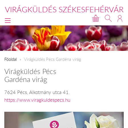
VIRÁGKÜLDÉS SZÉKESFEHÉRVÁR
Főoldal
Virágküldés Pécs Gardéna virág
Virágküldés Pécs
Gardéna virág
7624 Pécs, Alkotmány utca 41.
https://www.viragkuldespecs.hu