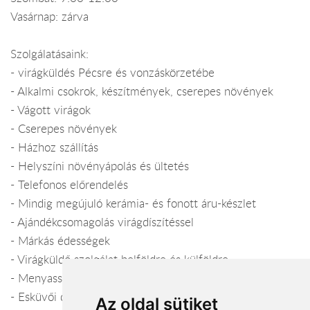
Vasárnap: zárva
Szolgálatásaink:
- virágküldés Pécsre és vonzáskörzetébe
- Alkalmi csokrok, készítmények, cserepes növények
- Vágott virágok
- Cserepes növények
- Házhoz szállítás
- Helyszíni növényápolás és ültetés
- Telefonos előrendelés
- Mindig megújuló kerámia- és fonott áru-készlet
- Ajándékcsomagolás virágdíszítéssel
- Márkás édességek
- Virágküldő szolgálat belföldre és külföldre
- Menyasszonyi csokrok
- Esküvői dekoráció, teremdíszítés
Az oldal sütiket