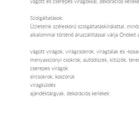
vágott és cserepes virágokkal, dekorációs kellé
Szolgáltatások:
Üzleteink széleskörű szolgáltatáskínálattal, min
alkalommal történő áruszállítással várja Önöket 
vágott virágok, virágcsokrok, virágtálak és -kosa
menyasszonyi csokrok, autódíszek, kitűzők, ter
cserepes virágok
sírcsokrok, koszorúk
virágküldés
ajándéktárgyak, dekorációs kellékek