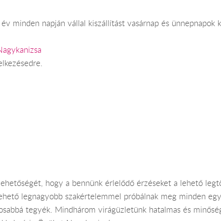
év minden napján vállal kiszállítást vasárnap és ünnepnapok k
Nagykanizsa
elkezésedre.
hetőségét, hogy a bennünk érlelődő érzéseket a lehető legtök
 lehető legnagyobb szakértelemmel próbálnak meg minden egye
sabbá tegyék. Mindhárom virágüzletünk hatalmas és minőségi k