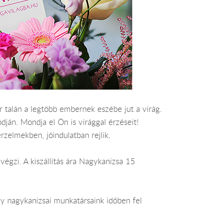
r talán a legtöbb embernek eszébe jut a virág.
dján. Mondja el Ön is virággal érzéseit!
rzelmekben, jóindulatban rejlik.
végzi. A kiszállítás ára Nagykanizsa 15
gy nagykanizsai munkatársaink időben fel