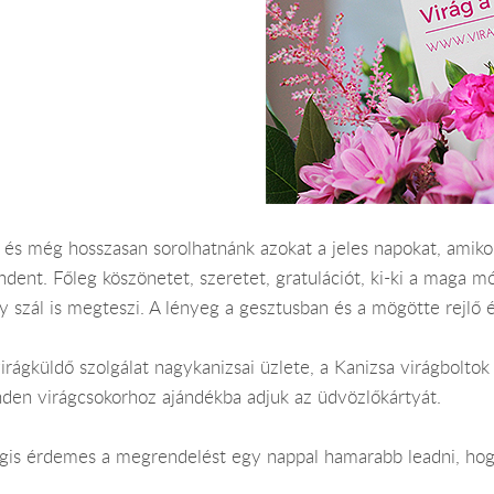
. és még hosszasan sorolhatnánk azokat a jeles napokat, amiko
dent. Főleg köszönetet, szeretet, gratulációt, ki-ki a maga mó
y szál is megteszi. A lényeg a gesztusban és a mögötte rejlő é
irágküldő szolgálat nagykanizsai üzlete, a Kanizsa virágboltok 
nden virágcsokorhoz ajándékba adjuk az üdvözlőkártyát.
 Mégis érdemes a megrendelést egy nappal hamarabb leadni, ho