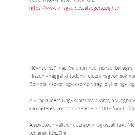
https://www.viragkuldeszalaegerszeg.hu/
Névnap, szülinap, Valentin-nap, nőnap, ballagás.
Hiszen virággal ki tudunk fejezni nagyon sok min
Bokréta, csokor, egy cserép virág, olykor egy-eg
A virágküldést Nagykanizsára a Virág a Világba v
kilométeres vonzáskörzetébe 3.200.- forint. Mi
Alapvetően vállalunk aznapi virágkiszállítást.
tudjanak készülni.