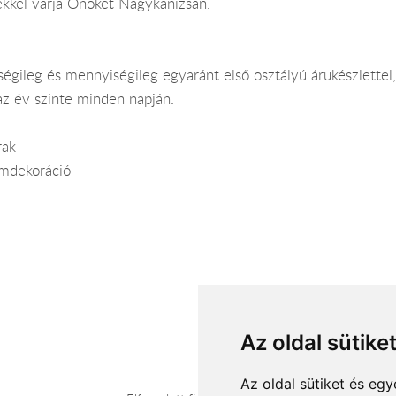
kekkel várja Önöket Nagykanizsán.
őségileg és mennyiségileg egyaránt első osztályú árukészlettel,
az év szinte minden napján.
rak
emdekoráció
Az oldal sütike
Az oldal sütiket és e