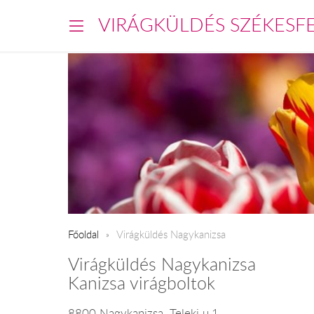
VIRÁGKÜLDÉS SZÉKESF
Főoldal
Virágküldés Nagykanizsa
Virágküldés Nagykanizsa
Kanizsa virágboltok
8800 Nagykanizsa, Teleki u.1.