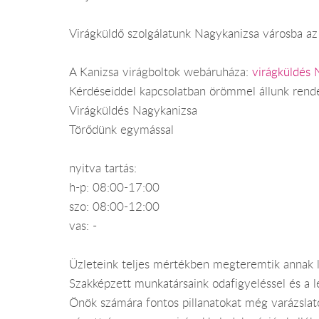
Virágküldő szolgálatunk Nagykanizsa városba az 
A Kanizsa virágboltok webáruháza:
virágküldés 
Kérdéseiddel kapcsolatban örömmel állunk rend
Virágküldés Nagykanizsa
Törődünk egymással
nyitva tartás:
h-p: 08:00-17:00
szo: 08:00-12:00
vas: -
Üzleteink teljes mértékben megteremtik annak le
Szakképzett munkatársaink odafigyeléssel és a
Önök számára fontos pillanatokat még varázslato