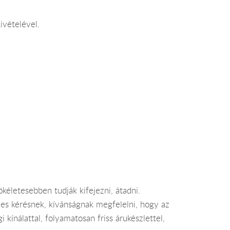
ivételével.
életesebben tudják kifejezni, átadni.
s kérésnek, kívánságnak megfelelni, hogy az
ínálattal, folyamatosan friss árukészlettel,