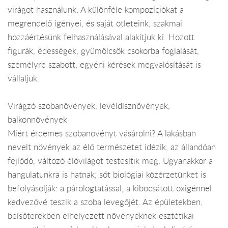
virágot használunk. A különféle kompozíciókat a
megrendelő igényei, és saját ötleteink, szakmai
hozzáértésünk felhasználásával alakítjuk ki. Hozott
figurák, édességek, gyümölcsök csokorba foglalását,
személyre szabott, egyéni kérések megvalósítását is
vállaljuk.
Virágzó szobanövények, levéldísznövények,
balkonnövények
Miért érdemes szobanövényt vásárolni? A lakásban
nevelt növények az élő természetet idézik, az állandóan
fejlődő, változó élővilágot testesítik meg. Ugyanakkor a
hangulatunkra is hatnak; sőt biológiai közérzetünket is
befolyásolják: a párologtatással, a kibocsátott oxigénnel
kedvezővé teszik a szoba levegőjét. Az épületekben,
belsőterekben elhelyezett növényeknek esztétikai