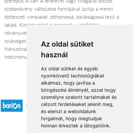
szerepük is van. A levelével vagy virágával díszítő
szobanövény változatos formájával lazítja a merev
építészeti vonalakat, otthonossá, barátságossá teszi a
lakást. Kínálatunkból a cserepek, virágföldek,
növényvédő szerek, tápoldatok, növényápoláshoz
szükséges kellékanyagok, és az ajándéktárgyak sem
Az oldal sütiket
hiányoznak. Vállaljuk konferenciák, irodák, vendéglátó
használ
intézmények díszítését élő- és szárazvirágokkal.
Az oldal sütiket és egyéb
nyomkövető technológiákat
alkalmaz, hogy javítsa a
böngészési élményét, azzal hogy
Elfogadott fizetési módok
személyre szabott tartalmakat és
célzott hirdetéseket jelenít meg,
és elemzi a weboldalunk
forgalmát, hogy megtudjuk
honnan érkeztek a látogatóink.