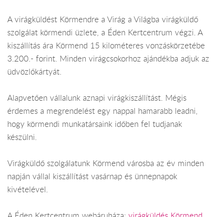
A virágküldést Körmendre a Virág a Világba virágküldő
szolgálat körmendi üzlete, a Éden Kertcentrum végzi. A
kiszállítás ára Körmend 15 kilométeres vonzáskörzetébe
3.200.- forint. Minden virágcsokorhoz ajándékba adjuk az
üdvözlőkártyát.
Alapvetően vállalunk aznapi virágkiszállítást. Mégis
érdemes a megrendelést egy nappal hamarabb leadni,
hogy körmendi munkatársaink időben fel tudjanak
készülni.
Virágküldő szolgálatunk Körmend városba az év minden
napján vállal kiszállítást vasárnap és ünnepnapok
kivételével.
A Éden Kertcentrum webáruháza:
virágküldés Körmend