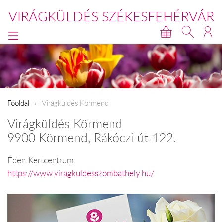
VIRÁGKÜLDÉS SZÉKESFEHÉRVÁR
Főoldal
Virágküldés Körmend
Virágküldés Körmend
9900 Körmend, Rákóczi út 122.
Éden Kertcentrum
https://www.viragkuldesszombathely.hu/