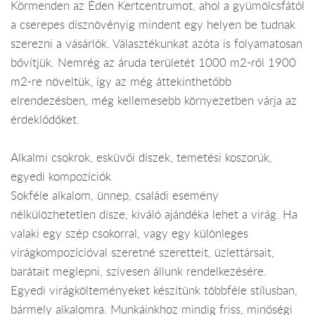
Körmenden az Éden Kertcentrumot, ahol a gyümölcsfától
a cserepes dísznövényig mindent egy helyen be tudnak
szerezni a vásárlók. Választékunkat azóta is folyamatosan
bővítjük. Nemrég az áruda területét 1000 m2-ről 1900
m2-re növeltük, így az még áttekinthetőbb
elrendezésben, még kellemesebb környezetben várja az
érdeklődőket.
Alkalmi csokrok, esküvői díszek, temetési koszorúk,
egyedi kompozíciók
Sokféle alkalom, ünnep, családi esemény
nélkülözhetetlen dísze, kiváló ajándéka lehet a virág. Ha
valaki egy szép csokorral, vagy egy különleges
virágkompozícióval szeretné szeretteit, üzlettársait,
barátait meglepni, szívesen állunk rendelkezésére.
Egyedi virágkölteményeket készítünk többféle stílusban,
bármely alkalomra. Munkáinkhoz mindig friss, minőségi