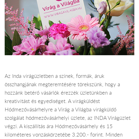
Az Inda virágüzletben a színek, formák, áruk
összhangjának megteremtésére törekszünk, hogy a
hozzánk betérő vásárlók érezzék üzletünkben a
kreativitást és egyediséget. A virágküldést
Hódmezővásárhelyre a Virág a Világba virágküldő
szolgálat hódmezővásárhelyi üzlete, az INDA Virágüzlet
végzi. A kiszállítás ára Hódmezővásárhely és 15
kilométeres vonzáskörzetébe 3.200.- forint. Minden