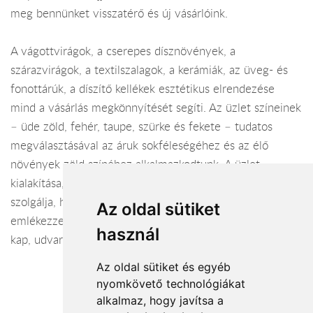
meg bennünket visszatérő és új vásárlóink.
A vágottvirágok, a cserepes dísznövények, a
szárazvirágok, a textilszalagok, a kerámiák, az üveg- és
fonottárúk, a díszítő kellékek esztétikus elrendezése
mind a vásárlás megkönnyítését segíti. Az üzlet színeinek
– üde zöld, fehér, taupe, szürke és fekete – tudatos
megválasztásával az áruk sokféleségéhez és az élő
növények zöld színéhez alkalmazkodtunk. A üzlet
kialakítása, megjelenése az elégedett, visszatérő vásárlót
szolgálja, hogy magabiztosan lépjen be üzletünkbe és
Az oldal sütiket
emlékezzen, itt már több mint 20 éve jó minőségű árut
használ
kap, udvarias, szakértő kiszolgálással.
Az oldal sütiket és egyéb
nyomkövető technológiákat
alkalmaz, hogy javítsa a