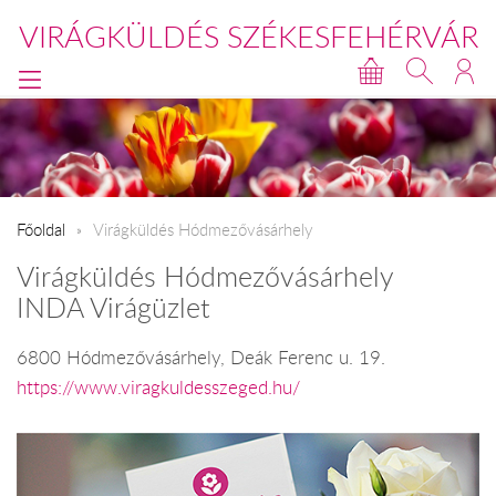
VIRÁGKÜLDÉS SZÉKESFEHÉRVÁR
Főoldal
Virágküldés Hódmezővásárhely
Virágküldés Hódmezővásárhely
INDA Virágüzlet
6800 Hódmezővásárhely, Deák Ferenc u. 19.
https://www.viragkuldesszeged.hu/