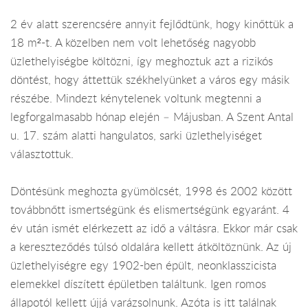
2 év alatt szerencsére annyit fejlődtünk, hogy kinőttük a
18 m²-t. A közelben nem volt lehetőség nagyobb
üzlethelyiségbe költözni, így meghoztuk azt a rizikós
döntést, hogy áttettük székhelyünket a város egy másik
részébe. Mindezt kénytelenek voltunk megtenni a
legforgalmasabb hónap elején – Májusban. A Szent Antal
u. 17. szám alatti hangulatos, sarki üzlethelyiséget
választottuk.
Döntésünk meghozta gyümölcsét, 1998 és 2002 között
továbbnőtt ismertségünk és elismertségünk egyaránt. 4
év után ismét elérkezett az idő a váltásra. Ekkor már csak
a kereszteződés túlsó oldalára kellett átköltöznünk. Az új
üzlethelyiségre egy 1902-ben épült, neonklasszicista
elemekkel díszített épületben találtunk. Igen romos
állapotól kellett újjá varázsolnunk. Azóta is itt találnak