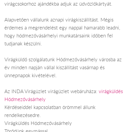
virágcsokorhoz ajándékba adjuk az üdvözlőkártyát.
Alapvetően vállalunk aznapi virágkiszállítást. Mégis
érdemes a megrendelést egy nappal hamarabb leadni,
hogy hódmezővásárhelyi munkatársaink időben fel
tudjanak készülni.
Virágküldő szolgálatunk Hódmezővásárhely városba az
év minden napján vállal kiszállítást vasárnap és
ünnepnapok kivételével.
Az INDA Virágüzlet virágüzlet webáruháza:
virágküldés
Hódmezővásárhely
Kérdéseiddel kapcsolatban örömmel állunk
rendelkezésedre.
Virágküldés Hódmezővásárhely
Törődünk egymással