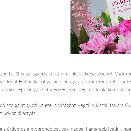
zon belül is az egyedi, kreatív munkák elkészítésével. Csak m
vetlenül Hollandiából vásároljuk, így árainkat mérsékelt szint
 a minőségi virágokból igényes, minőségi csokrok, kompozíció
dő szolgálat győri üzlete, a Virágház végzi. A kiszállítás ára
z üdvözlőkártyát.
Mégis érdemes a megrendelést egy nappal hamarabb leadni, hog