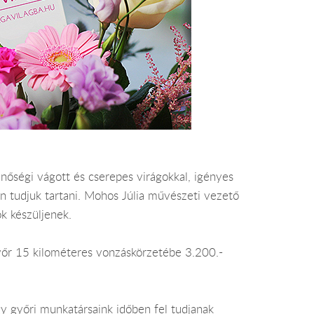
inőségi vágott és cserepes virágokkal, igényes
en tudjuk tartani. Mohos Júlia művészeti vezető
k készüljenek.
 Győr 15 kilométeres vonzáskörzetébe 3.200.-
y győri munkatársaink időben fel tudjanak