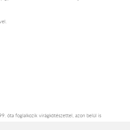
vel.
. óta foglalkozik virágkötészettel, azon belül is
l dolgozunk. A vágott virágokat közvetlenül