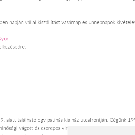
en napján vállal kiszállítást vasárnap és ünnepnapok kivételé
Győr
elkezésedre.
 alatt található egy patinás kis ház utcafrontján. Cégünk 1999
minőségi vágott és cserepes virágokkal, igényes kiegészítőkke