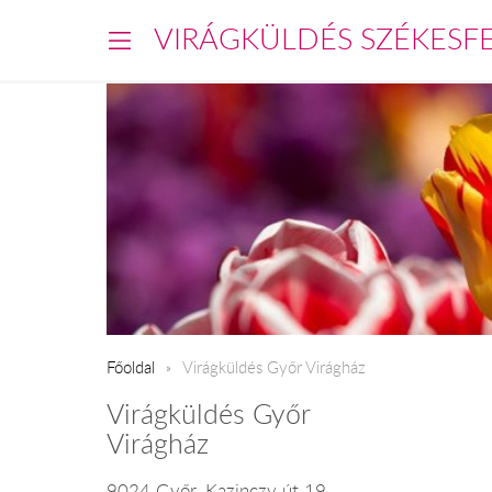
VIRÁGKÜLDÉS SZÉKESF
Főoldal
Virágküldés Győr Virágház
Virágküldés Győr
Virágház
9024 Győr, Kazinczy út 19.