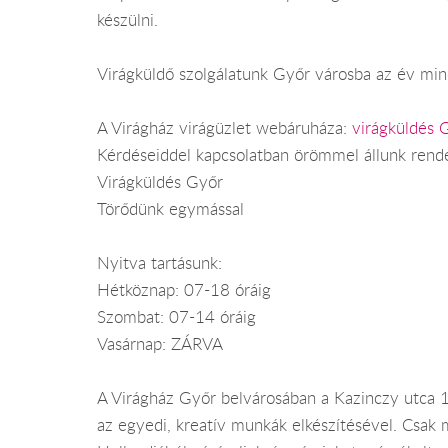
készülni.
Virágküldő szolgálatunk Győr városba az év mind
A Virágház virágüzlet webáruháza:
virágküldés 
Kérdéseiddel kapcsolatban örömmel állunk rend
Virágküldés Győr
Törődünk egymással
Nyitva tartásunk:
Hétköznap: 07-18 óráig
Szombat: 07-14 óráig
Vasárnap: ZÁRVA
A Virágház Győr belvárosában a Kazinczy utca 19.
az egyedi, kreatív munkák elkészítésével. Csak 