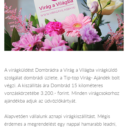
A virágküldést Dombrádra a Virág a Világba virágküldő
szolgálat dombrádi üzlete, a Tip-top Virág- Ajándék bolt
végzi. A kiszállítás ára Dombrád 15 kilométeres
vonzáskörzetébe 3.200.- forint. Minden virágcsokorhoz
ajándékba adjuk az üdvözlőkártyát.
Alapvetően vállalunk aznapi virágkiszállítást. Mégis
érdemes a megrendelést egy nappal hamarabb leadni,