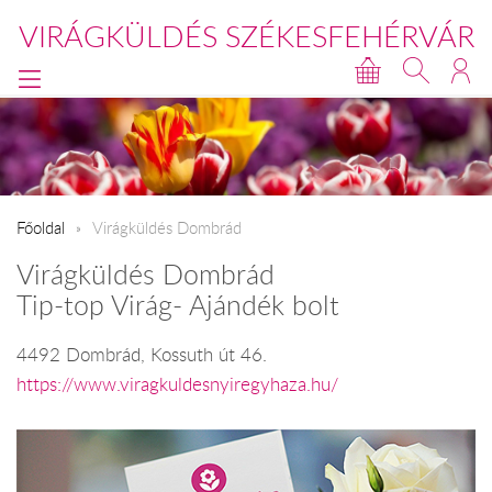
VIRÁGKÜLDÉS SZÉKESFEHÉRVÁR
Főoldal
Virágküldés Dombrád
Virágküldés Dombrád
Tip-top Virág- Ajándék bolt
4492 Dombrád, Kossuth út 46.
https://www.viragkuldesnyiregyhaza.hu/