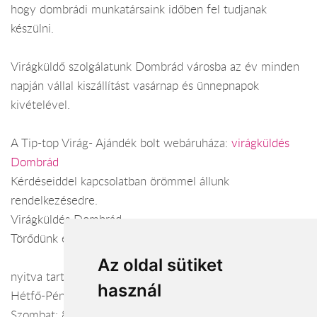
hogy dombrádi munkatársaink időben fel tudjanak
készülni.
Virágküldő szolgálatunk Dombrád városba az év minden
napján vállal kiszállítást vasárnap és ünnepnapok
kivételével.
A Tip-top Virág- Ajándék bolt webáruháza:
virágküldés
Dombrád
Kérdéseiddel kapcsolatban örömmel állunk
rendelkezésedre.
Virágküldés Dombrád
Törődünk egymással
Az oldal sütiket
nyitva tartás:
használ
Hétfő-Péntek: 7:30-17:00
Szombat: 8:00-12:00