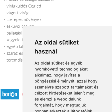
- virágküldés Cegléd
- vágott virág
- cserepes növények
- esküvői csokrok
- ballagási csokrok
- kegyeleti koszorúk
Az oldal sütiket
- egyéb lakásdekorációs kellékek, kaspók
használ
- száraz és művirágok
- teremdíszítés, templomdíszítés
Az oldal sütiket és egyéb
nyomkövető technológiákat
alkalmaz, hogy javítsa a
böngészési élményét, azzal hogy
Elfogadott fizetési módok
személyre szabott tartalmakat és
célzott hirdetéseket jelenít meg,
és elemzi a weboldalunk
forgalmát, hogy megtudjuk
honnan érkeztek a látogatóink.