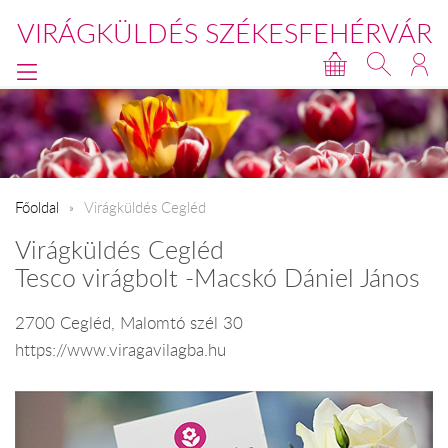
VIRÁGKÜLDÉS SZÉKESFEHÉRVÁR
Főoldal
Virágküldés Cegléd
Virágküldés Cegléd
Tesco virágbolt -Macskó Dániel János
2700 Cegléd, Malomtó szél 30
https://www.viragavilagba.hu