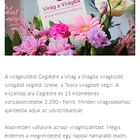
A virágküldést Ceglédre a Virág a Világba virágküldő
szolgálat ceglédi üzlete, a Tesco virágbolt végzi. A
kiszállítás ára Ceglédre és 15 kilométeres
vonzáskörzetébe 3.200.- forint. Minden virágcsokorhoz
ajándékba adjuk az üdvözlőkártyát.
Alapvetően vállalunk aznapi virágkiszállítást. Mégis
érdemes a megrendelést egy nappal hamarabb leadni,