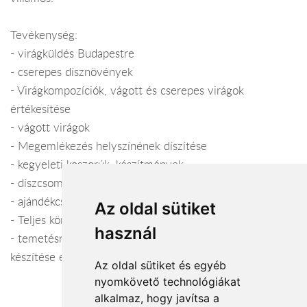
Tevékenység:
- virágküldés Budapestre
- cserepes dísznövények
- Virágkompozíciók, vágott és cserepes virágok
értékesítése
- vágott virágok
- Megemlékezés helyszínének díszítése
- kegyeleti koszorúk, készítmények
- díszcsomagolás
- ajándékcsokrok
Az oldal sütiket
- Teljes körű esküvői dekorációk
használ
- temetésre koszorúk, sírcsokrok, urna- és koporsódíszek
készítése és kiszállítása.
Az oldal sütiket és egyéb
nyomkövető technológiákat
alkalmaz, hogy javítsa a