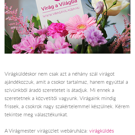
Virágküldéskor nem csak azt a néhány szál virágot
ajándékozzuk, amit a csokor tartalmaz, hanem egyúttal a
szívünkből áradó szeretetet is átadjuk. Mi ennek a
szeretetnek a közvetítői vagyunk. Virágaink mindig
frissek, a csokrok nagy szakértelemmel készülnek. Kérem
tekintse meg választékunkat.
A Virágmester virágüzlet webáruháza:
virágküldés