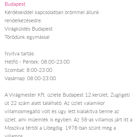
Budapest
Kérdéseiddel kapcsolatban örömmel állunk
rendelkezésedre.
Virágküldés Budapest
Törődünk egymással
Nyitva tartás:
Hétfő - Péntek: 08:00-23:00
Szombat: 8:00-23:00
Vasárnap: 08:00-23:00
A Virágmester Kft. üzlete Budapest 12.kerület, Zugligeti
út 22 szám alatt található. Az üzlet valamikor
villamosmegálló volt és úgy lett kialakítva benne az
üzlet, ami műemlék is egyben. Az 58-as villamos járt itt a
Moszkva tértől a Libegőig. 1978-ban szűnt meg a
villamos.