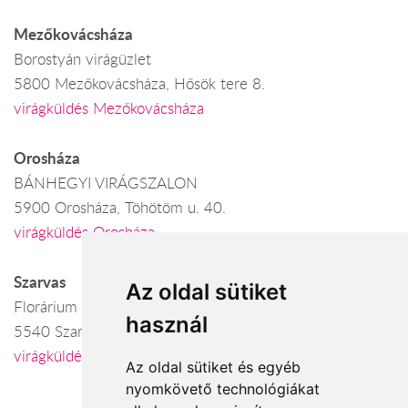
Mezőkovácsháza
Borostyán virágüzlet
5800 Mezőkovácsháza, Hősök tere 8.
virágküldés Mezőkovácsháza
Orosháza
BÁNHEGYI VIRÁGSZALON
5900 Orosháza, Töhötöm u. 40.
virágküldés Orosháza
Szarvas
Az oldal sütiket
Florárium
használ
5540 Szarvas, Lehel u. 3-5.
virágküldés Szarvas
Az oldal sütiket és egyéb
nyomkövető technológiákat