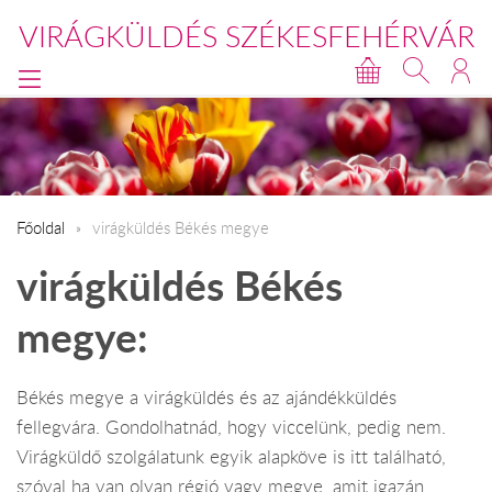
VIRÁGKÜLDÉS SZÉKESFEHÉRVÁR
Főoldal
virágküldés Békés megye
virágküldés Békés
megye:
Békés megye a virágküldés és az ajándékküldés
fellegvára. Gondolhatnád, hogy viccelünk, pedig nem.
Virágküldő szolgálatunk egyik alapköve is itt található,
szóval ha van olyan régió vagy megye, amit igazán