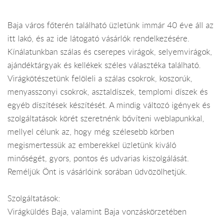
Baja város főterén található üzletünk immár 40 éve áll az
itt lakó, és az ide látogató vásárlók rendelkezésére.
Kínálatunkban szálas és cserepes virágok, selyemvirágok,
ajándéktárgyak és kellékek széles választéka található.
Virágkötészetünk felöleli a szálas csokrok, koszorúk,
menyasszonyi csokrok, asztaldíszek, templomi díszek és
egyéb díszítések készítését. A mindig változó igények és
szolgáltatások körét szeretnénk bővíteni weblapunkkal,
mellyel célunk az, hogy még szélesebb körben
megismertessük az emberekkel üzletünk kiváló
minőségét, gyors, pontos és udvarias kiszolgálását.
Reméljük Önt is vásárlóink sorában üdvözölhetjük.
Szolgáltatások:
Virágküldés Baja, valamint Baja vonzáskörzetében