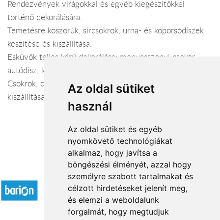
Rendezvények virágokkal és egyéb kiegészítőkkel
történő dekorálására.
Temetésre koszorúk, sírcsokrok, urna- és koporsódíszek
készítése és kiszállítása.
Esküvők teljes körű dekorálása: menyasszonyi csokor,
autódísz, koszorúslány és dobó csokor, kitűző.
Csokrok, díszek, virágkosarak rendelésre történő
Az oldal sütiket
kiszállítása
használ
Az oldal sütiket és egyéb
nyomkövető technológiákat
alkalmaz, hogy javítsa a
böngészési élményét, azzal hogy
Elfogadott fizetési módok
személyre szabott tartalmakat és
célzott hirdetéseket jelenít meg,
és elemzi a weboldalunk
forgalmát, hogy megtudjuk