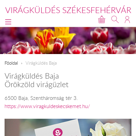
VIRÁGKÜLDÉS SZÉKESFEHÉRVÁR
Főoldal
Virágküldés Baja
Virágküldés Baja
Örökzöld virágüzlet
6500 Baja, Szentháromság tér 3.
https://www.viragkuldeskecskemet.hu/