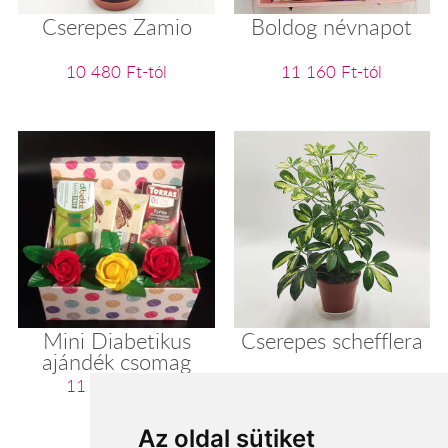
Cserepes Zamio
Boldog névnapot
10 480 Ft-tól
11 160 Ft-tól
Mini Diabetikus
Cserepes schefflera
ajándék csomag
11 200 Ft-tól
11 280 Ft-tól
Az oldal sütiket