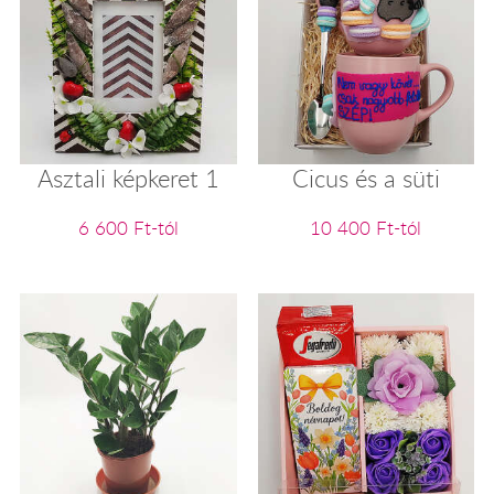
Asztali képkeret 1
Cicus és a süti
6 600 Ft-tól
10 400 Ft-tól