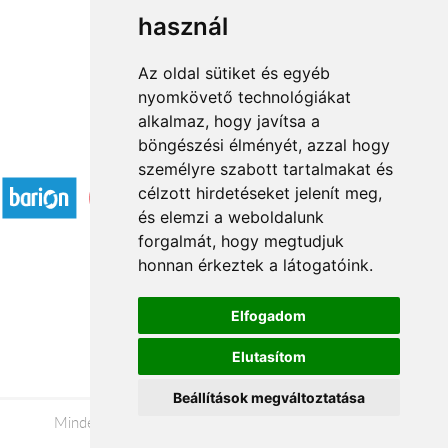
használ
1
2
3
...
21
22
→
Az oldal sütiket és egyéb
nyomkövető technológiákat
alkalmaz, hogy javítsa a
böngészési élményét, azzal hogy
Elfogadott fizetési módok
személyre szabott tartalmakat és
célzott hirdetéseket jelenít meg,
és elemzi a weboldalunk
forgalmát, hogy megtudjuk
honnan érkeztek a látogatóink.
Á.SZ.F.
Elfogadom
Impresszum
Elutasítom
Adatkezelési tájékoztató
Beállítások megváltoztatása
Minden jog fenntartva © 2026 |
+36 20 488-8362
|
www.viragkuldesszekesfehervar.hu