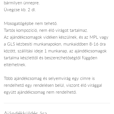
bármilyen ünnepre.
Üvegcse kb. 2 dl.
Mosogatógépbe nem tehető.
Tartós kompozíció, nem élő virágot tartalmaz.
Az ajándékcsomagok vidéken készülnek, és az MPL vagy
a GLS kézbesíti munkanapokon, munkaidőben 8-16 óra
között, szállítási ideje 1 munkanap, az ajándékcsomagok
tartalma készlettől és beszerezhetőségtől függően
eltérhetnek.
Több ajándékcsomag és selyemvirág egy címre is
rendelhető egy rendelésen belül, viszont élő virággal
együtt ajándékcsomag nem rendelhető.
Ajándékküldés ára