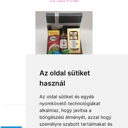
31 020 Ft-tól
A férfi hangulatai
Az oldal sütiket
használ
19 480 Ft-tól
Az oldal sütiket és egyéb
nyomkövető technológiákat
alkalmaz, hogy javítsa a
böngészési élményét, azzal hogy
Elfogadott fizetési módok
személyre szabott tartalmakat és