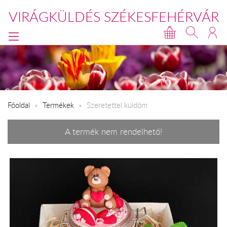
VIRÁGKÜLDÉS SZÉKESFEHÉRVÁR
Főoldal
Termékek
Szeretettel küldöm
A termék nem rendelhető!