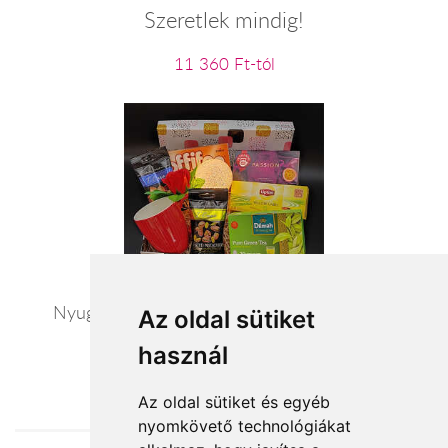
Szeretlek mindig!
11 360 Ft-tól
Nyugalom szigete - exkluzív ajándék csomag
Az oldal sütiket
használ
20 440 Ft-tól
Az oldal sütiket és egyéb
nyomkövető technológiákat