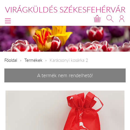
VIRÁGKÜLDÉS SZÉKESFEHÉRVÁR
Főoldal
Termékek
Karácsonyi kosárka 2
A termék nem rendelhető!