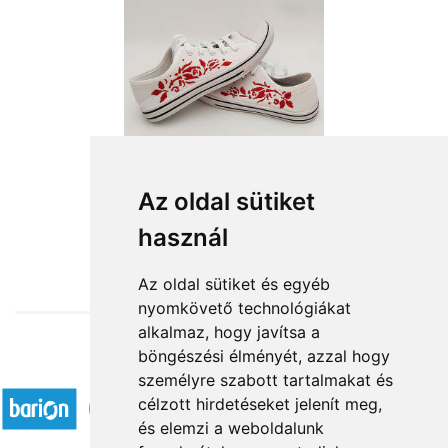
Hímzett tornacipő
Az oldal sütiket
használ
15 000 Ft-tól
Az oldal sütiket és egyéb
nyomkövető technológiákat
alkalmaz, hogy javítsa a
böngészési élményét, azzal hogy
Elfogadott fizetési módok
személyre szabott tartalmakat és
célzott hirdetéseket jelenít meg,
és elemzi a weboldalunk