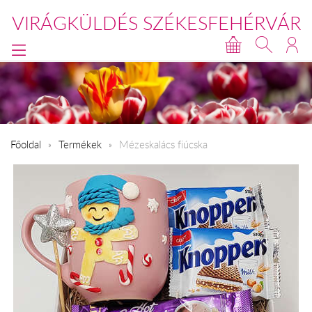
VIRÁGKÜLDÉS SZÉKESFEHÉRVÁR
Főoldal
Termékek
Mézeskalács fiúcska