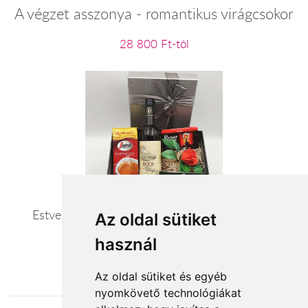
A végzet asszonya - romantikus virágcsokor
28 800 Ft-tól
Estve-reggel – bor kávé és tea ajándékcsomag
Az oldal sütiket
használ
21 100 Ft-tól
Az oldal sütiket és egyéb
nyomkövető technológiákat