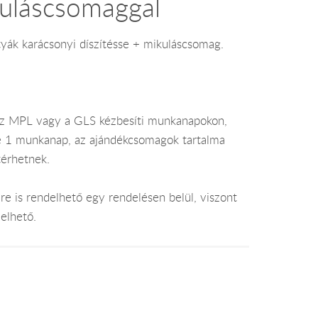
kuláscsomaggal
tyák karácsonyi díszítésse + mikuláscsomag.
az MPL vagy a GLS kézbesíti munkanapokon,
je 1 munkanap, az ajándékcsomagok tartalma
térhetnek.
e is rendelhető egy rendelésen belül, viszont
elhető.