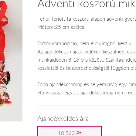
Adventi koszorú mi
Fehér fonott fa koszorú alapon adventi gyer
Métere:25 cm széles
Tartós kompozíció, nem élő virágból készül.
Az ajándékcsomagok vidéken készülnek, és 
munkaidőben 8-16 óra között. Szállítási ide
készlettől és beszerezhetőségtől függően el
Több ajándékcsomag és selyemvirág egy címr
élő virággal együtt ajándékcsomag nem rend
Ajándékküldés ára
18 560 Ft