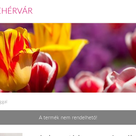
EHÉRVÁR
ggal
A termék nem rendelhető!